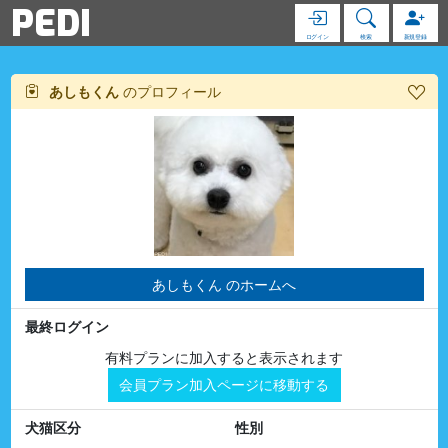
PEDI
ログイン
検索
新規登録
あしもくん
のプロフィール
あしもくん のホームへ
最終ログイン
有料プランに加入すると表示されます
会員プラン加入ページに移動する
犬猫区分
性別