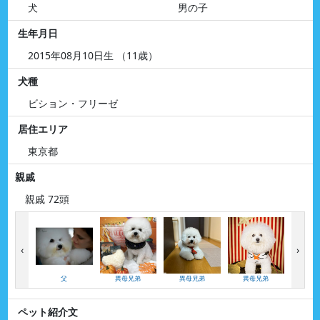
犬
男の子
生年月日
2015年08月10日生 （11歳）
犬種
ビション・フリーゼ
居住エリア
東京都
親戚
親戚 72頭
‹
›
父
異母兄弟
異母兄弟
異母兄弟
異母
ペット紹介文