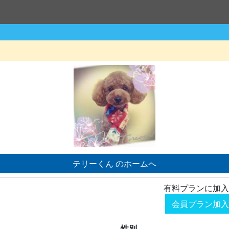
テリーくん のホームへ
有料プランに加入
会員プラン加入
性別