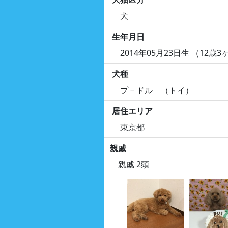
犬
生年月日
2014年05月23日生 （12歳3
犬種
プ－ドル （トイ）
居住エリア
東京都
親戚
親戚 2頭