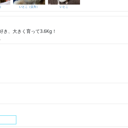
）
いとこ（父方）
いとこ
き、大きく育って3.6Kg！
。