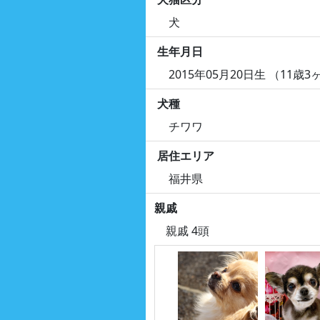
犬
生年月日
2015年05月20日生 （11歳3
犬種
チワワ
居住エリア
福井県
親戚
親戚 4頭