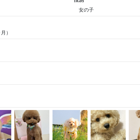
女の子
ヶ月）