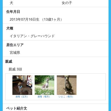
犬
女の子
生年月日
2013年07月16日生 （13歳1ヶ月）
犬種
イタリアン・グレーハウンド
居住エリア
宮城県
親戚
親戚 3頭
叔母（父方）
叔母（母方）
いとこ（母方）
ペット紹介文