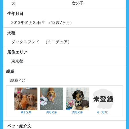
犬
女の子
生年月日
2013年01月25日生 （13歳7ヶ月）
犬種
ダックスフンド （ミニチュア）
居住エリア
東京都
親戚
親戚 4頭
異母兄弟
異母兄弟
異母兄弟
姪（母方）
ペット紹介文