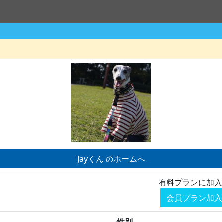
Jayくん のホームへ
有料プランに加入
会員プラン加入
性別