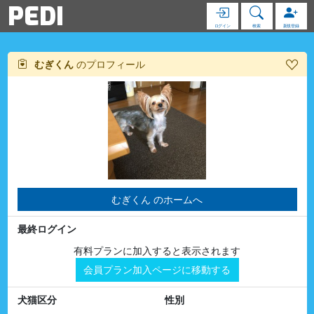
PEDI
ログイン
検索
新規登録
むぎくん
のプロフィール
むぎくん のホームへ
最終ログイン
有料プランに加入すると表示されます
会員プラン加入ページに移動する
犬猫区分
性別