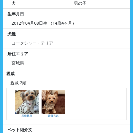
犬
男の子
生年月日
2012年04月08日生 （14歳4ヶ月）
犬種
ヨークシャー・テリア
居住エリア
宮城県
親戚
親戚 2頭
異母兄弟
異母兄弟
ペット紹介文