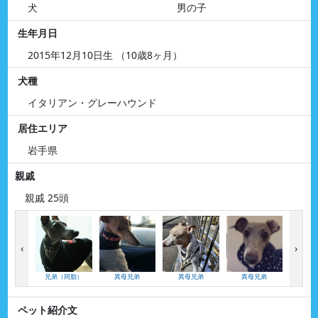
犬
男の子
生年月日
2015年12月10日生 （10歳8ヶ月）
犬種
イタリアン・グレーハウンド
居住エリア
岩手県
親戚
親戚 25頭
‹
›
兄弟（同胎）
異母兄弟
異母兄弟
異母兄弟
異母
ペット紹介文