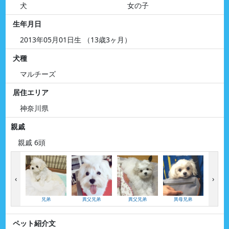
犬
女の子
生年月日
2013年05月01日生 （13歳3ヶ月）
犬種
マルチーズ
居住エリア
神奈川県
親戚
親戚 6頭
‹
›
兄弟
異父兄弟
異父兄弟
異母兄弟
異母
ペット紹介文