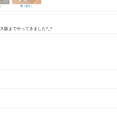
）
甥（母方）
大阪までやってきました^_^