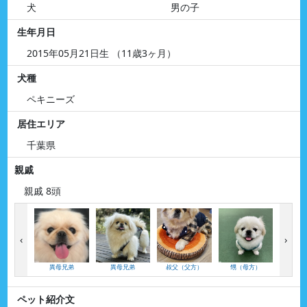
犬
男の子
生年月日
2015年05月21日生 （11歳3ヶ月）
犬種
ペキニーズ
居住エリア
千葉県
親戚
親戚 8頭
‹
›
異母兄弟
異母兄弟
叔父（父方）
甥（母方）
甥（
ペット紹介文