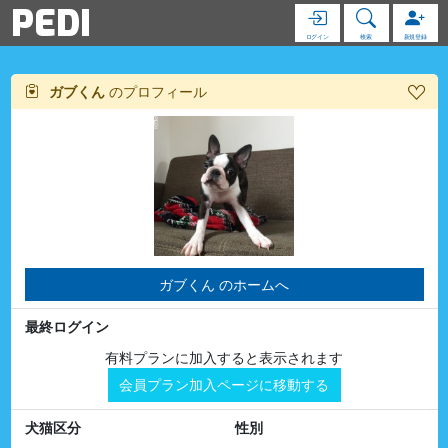
PEDI
ログイン
検索
新規登録
ガブくん
のプロフィール
ガブくん のホームへ
最終ログイン
有料プランに加入すると表示されます
会員プラン加入ページに移動する
犬猫区分
性別