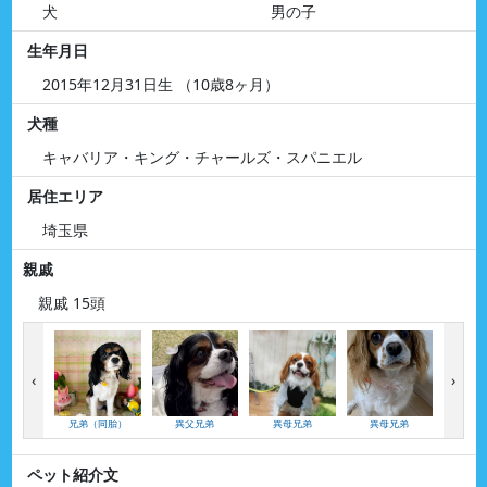
犬
男の子
生年月日
2015年12月31日生 （10歳8ヶ月）
犬種
キャバリア・キング・チャールズ・スパニエル
居住エリア
埼玉県
親戚
親戚 15頭
‹
›
兄弟（同胎）
異父兄弟
異母兄弟
異母兄弟
異母
ペット紹介文