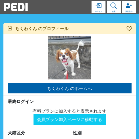
PEDI
ログイン
検索
新規登録
ちくわくん
のプロフィール
ちくわくん のホームへ
最終ログイン
有料プランに加入すると表示されます
会員プラン加入ページに移動する
犬猫区分
性別