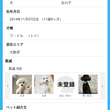
犬
女の子
生年月日
2014年11月07日生 （11歳9ヶ月）
犬種
プ－ドル （トイ）
居住エリア
大阪府
親戚
親戚 8頭
‹
›
兄弟
兄弟
叔父（母方）
甥（母方）
いとこ
ペット紹介文