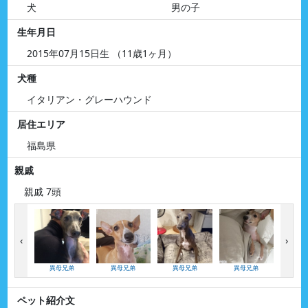
犬
男の子
生年月日
2015年07月15日生 （11歳1ヶ月）
犬種
イタリアン・グレーハウンド
居住エリア
福島県
親戚
親戚 7頭
‹
›
異母兄弟
異母兄弟
異母兄弟
異母兄弟
異母
ペット紹介文