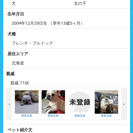
犬
女の子
生年月日
2004年12月29日生 （享年13歳5ヶ月）
犬種
フレンチ・ブルドッグ
居住エリア
北海道
親戚
親戚 11頭
‹
›
異母兄弟
異母兄弟
異母兄弟
異母兄弟
い
ペット紹介文