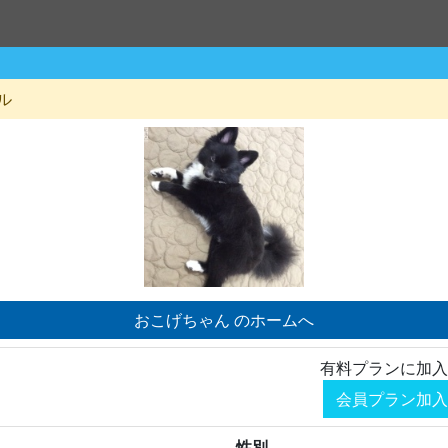
ル
おこげちゃん のホームへ
有料プランに加入
会員プラン加入
性別