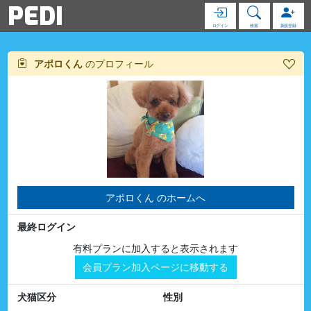
PEDI
ログイン
検索
新規登録
アポロくん
のプロフィール
アポロくん のホームへ
最終ログイン
有料プランに加入すると表示されます
会員プラン加入ページに移動する
犬猫区分
性別