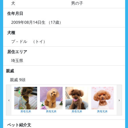
犬
男の子
生年月日
2009年08月14日生 （17歳）
犬種
プ－ドル （トイ）
居住エリア
埼玉県
親戚
親戚 9頭
‹
›
異母兄弟
異母兄弟
異母兄弟
異母兄弟
叔父（
ペット紹介文