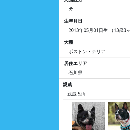
犬
生年月日
2013年05月01日生 （13歳3
犬種
ボストン・テリア
居住エリア
石川県
親戚
親戚 5頭