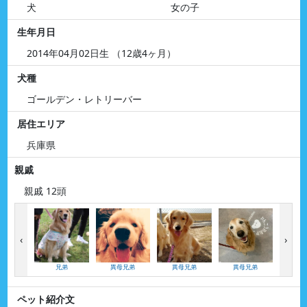
犬
女の子
生年月日
2014年04月02日生 （12歳4ヶ月）
犬種
ゴールデン・レトリーバー
居住エリア
兵庫県
親戚
親戚 12頭
‹
›
兄弟
異母兄弟
異母兄弟
異母兄弟
異母
ペット紹介文