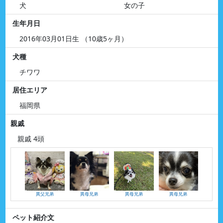
犬
女の子
生年月日
2016年03月01日生 （10歳5ヶ月）
犬種
チワワ
居住エリア
福岡県
親戚
親戚 4頭
異父兄弟
異母兄弟
異母兄弟
異母兄弟
ペット紹介文