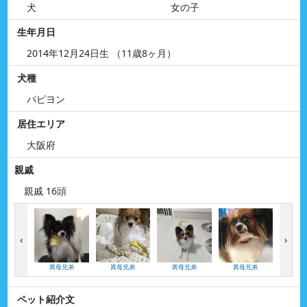
犬
女の子
生年月日
2014年12月24日生 （11歳8ヶ月）
犬種
パピヨン
居住エリア
大阪府
親戚
親戚 16頭
‹
›
異母兄弟
異母兄弟
異母兄弟
異母兄弟
異母
ペット紹介文