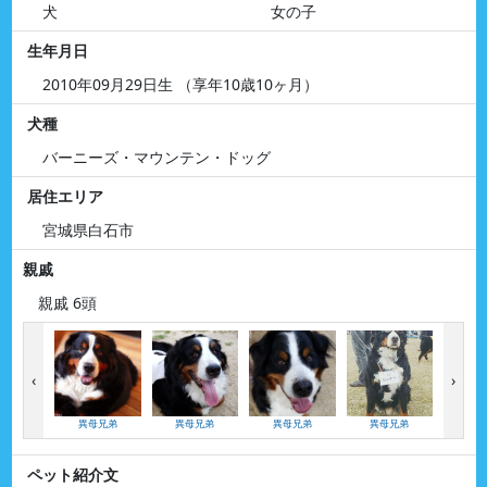
犬
女の子
生年月日
2010年09月29日生 （享年10歳10ヶ月）
犬種
バーニーズ・マウンテン・ドッグ
居住エリア
宮城県白石市
親戚
親戚 6頭
‹
›
異母兄弟
異母兄弟
異母兄弟
異母兄弟
異母
ペット紹介文