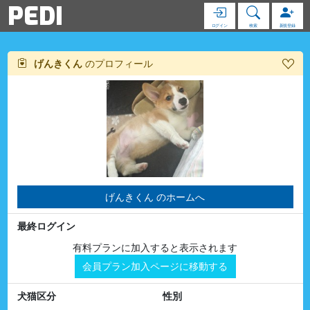
PEDI
ログイン
検索
新規登録
げんきくん
のプロフィール
げんきくん のホームへ
最終ログイン
有料プランに加入すると表示されます
会員プラン加入ページに移動する
犬猫区分
性別