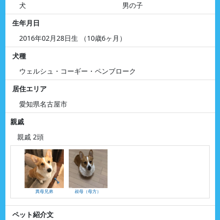
犬
男の子
生年月日
2016年02月28日生 （10歳6ヶ月）
犬種
ウェルシュ・コーギー・ペンブローク
居住エリア
愛知県名古屋市
親戚
親戚 2頭
異母兄弟
叔母（母方）
ペット紹介文