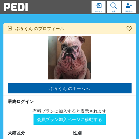
PEDI
ログイン
検索
新規登録
ぷぅくん
のプロフィール
ぷぅくん のホームへ
最終ログイン
有料プランに加入すると表示されます
会員プラン加入ページに移動する
犬猫区分
性別