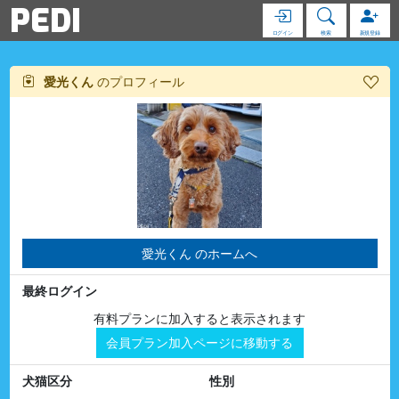
PEDI
ログイン
検索
新規登録
愛光くん
のプロフィール
愛光くん のホームへ
最終ログイン
有料プランに加入すると表示されます
会員プラン加入ページに移動する
犬猫区分
性別