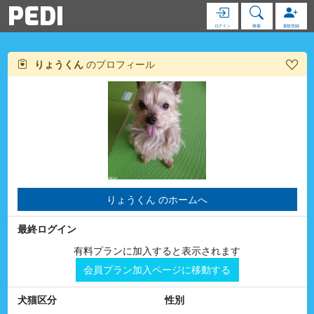
PEDI
ログイン
検索
新規登録
りょうくん
のプロフィール
りょうくん のホームへ
最終ログイン
有料プランに加入すると表示されます
会員プラン加入ページに移動する
犬猫区分
性別