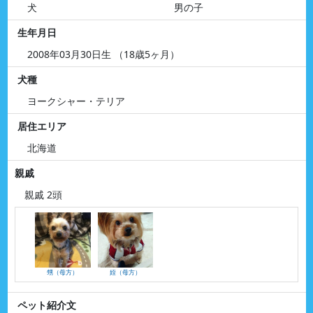
犬
男の子
生年月日
2008年03月30日生 （18歳5ヶ月）
犬種
ヨークシャー・テリア
居住エリア
北海道
親戚
親戚 2頭
甥（母方）
姪（母方）
ペット紹介文