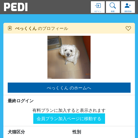
PEDI
ログイン
検索
新規登録
べっくくん
のプロフィール
べっくくん のホームへ
最終ログイン
有料プランに加入すると表示されます
会員プラン加入ページに移動する
犬猫区分
性別