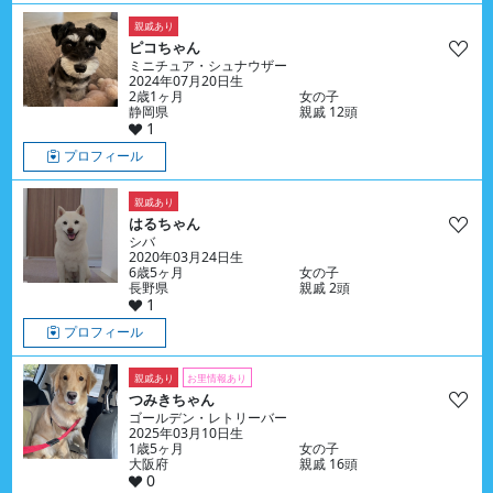
親戚あり
ピコちゃん
ミニチュア・シュナウザー
2024年07月20日生
2歳1ヶ月
女の子
静岡県
親戚 12頭
1
プロフィール
親戚あり
はるちゃん
シバ
2020年03月24日生
6歳5ヶ月
女の子
長野県
親戚 2頭
1
プロフィール
親戚あり
お里情報あり
つみきちゃん
ゴールデン・レトリーバー
2025年03月10日生
1歳5ヶ月
女の子
大阪府
親戚 16頭
0