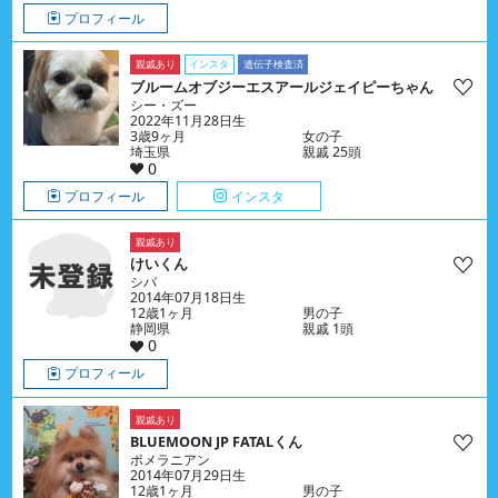
プロフィール
親戚あり
インスタ
遺伝子検査済
ブルームオブジーエスアールジェイピーちゃん
シー・ズー
2022年11月28日生
3歳9ヶ月
女の子
埼玉県
親戚 25頭
0
プロフィール
インスタ
親戚あり
けいくん
シバ
2014年07月18日生
12歳1ヶ月
男の子
静岡県
親戚 1頭
0
プロフィール
親戚あり
BLUEMOON JP FATALくん
ポメラニアン
2014年07月29日生
12歳1ヶ月
男の子