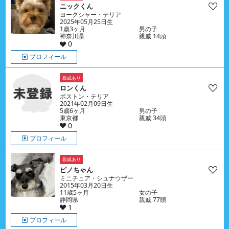
ニックくん
ヨークシャー・テリア
2025年05月25日生
1歳3ヶ月
男の子
神奈川県
親戚 14頭
0
プロフィール
親戚あり
ロンくん
ボストン・テリア
2021年02月09日生
5歳6ヶ月
男の子
東京都
親戚 34頭
0
プロフィール
親戚あり
ピノちゃん
ミニチュア・シュナウザー
2015年03月20日生
11歳5ヶ月
女の子
静岡県
親戚 77頭
1
プロフィール