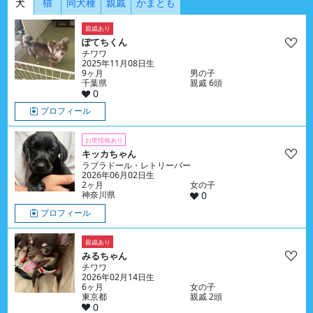
犬
猫
同犬種
親戚
かまとも
親戚あり
ぽてちくん
チワワ
2025年11月08日生
9ヶ月
男の子
千葉県
親戚 6頭
0
プロフィール
お里情報あり
キッカちゃん
ラブラドール・レトリーバー
2026年06月02日生
2ヶ月
女の子
神奈川県
0
プロフィール
親戚あり
みるちゃん
チワワ
2026年02月14日生
6ヶ月
女の子
東京都
親戚 2頭
0