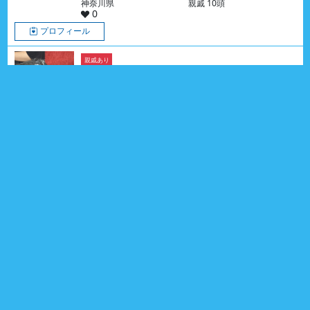
神奈川県
親戚 10頭
0
プロフィール
親戚あり
ニコちゃん
ミニチュア・シュナウザー
2018年01月31日生
8歳7ヶ月
女の子
愛知県
親戚 23頭
0
プロフィール
親戚あり
インスタ
遺伝子検査済
コネギくん
イタリアン・グレーハウンド
2026年02月03日生
6ヶ月
男の子
福岡県
親戚 8頭
0
プロフィール
インスタ
親戚あり
ころちゃん
チワワ