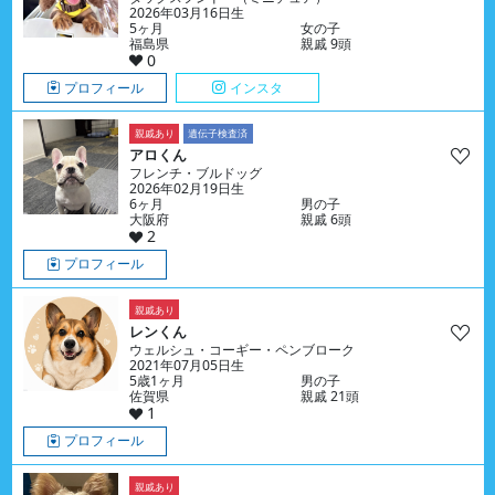
2026年03月16日生
5ヶ月
女の子
福島県
親戚 9頭
0
プロフィール
インスタ
親戚あり
遺伝子検査済
アロくん
フレンチ・ブルドッグ
2026年02月19日生
6ヶ月
男の子
大阪府
親戚 6頭
2
プロフィール
親戚あり
レンくん
ウェルシュ・コーギー・ペンブローク
2021年07月05日生
5歳1ヶ月
男の子
佐賀県
親戚 21頭
1
プロフィール
親戚あり