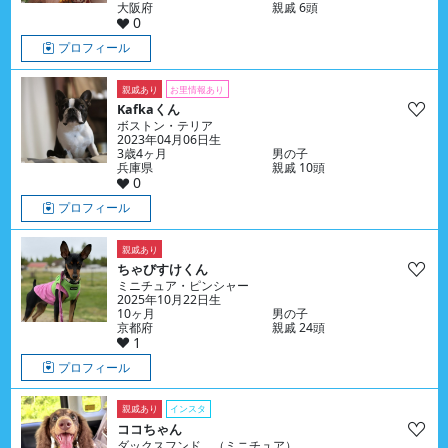
大阪府
親戚 6頭
0
プロフィール
親戚あり
お里情報あり
Kafkaくん
ボストン・テリア
2023年04月06日生
3歳4ヶ月
男の子
兵庫県
親戚 10頭
0
プロフィール
親戚あり
ちゃびすけくん
ミニチュア・ピンシャー
2025年10月22日生
10ヶ月
男の子
京都府
親戚 24頭
1
プロフィール
親戚あり
インスタ
ココちゃん
ダックスフンド （ミニチュア）