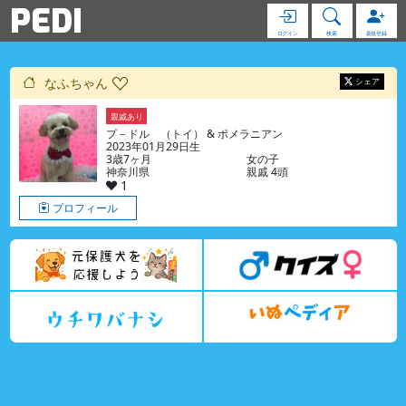
PEDI
ログイン
検索
新規登録
なふちゃん
シェア
親戚あり
プ－ドル （トイ） & ポメラニアン
2023年01月29日生
3歳7ヶ月
女の子
神奈川県
親戚 4頭
1
プロフィール