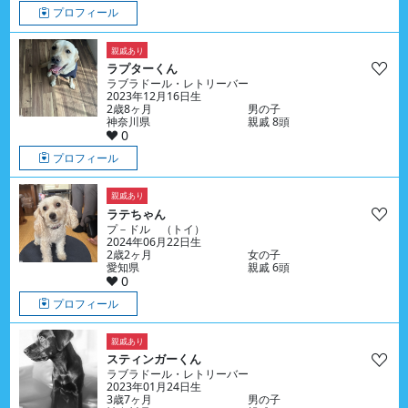
プロフィール
親戚あり
ラプターくん
ラブラドール・レトリーバー
2023年12月16日生
2歳8ヶ月
男の子
神奈川県
親戚 8頭
0
プロフィール
親戚あり
ラテちゃん
プ－ドル （トイ）
2024年06月22日生
2歳2ヶ月
女の子
愛知県
親戚 6頭
0
プロフィール
親戚あり
スティンガーくん
ラブラドール・レトリーバー
2023年01月24日生
3歳7ヶ月
男の子