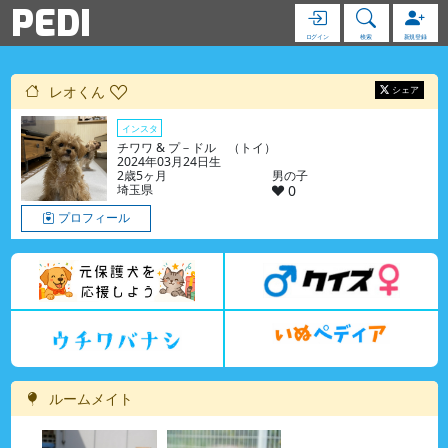
PEDI
ログイン
検索
新規登録
レオくん
シェア
インスタ
チワワ & プ－ドル （トイ）
2024年03月24日生
2歳5ヶ月
男の子
埼玉県
0
プロフィール
ルームメイト