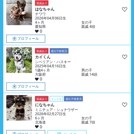
親戚あり
はなちゃん
チワワ
2026年04月06日生
4ヶ月
女の子
愛知県
親戚 4頭
0
プロフィール
親戚あり
遺伝子検査済
カイくん
シベリアン・ハスキー
2025年04月16日生
1歳4ヶ月
男の子
大阪府
親戚 14頭
0
プロフィール
親戚あり
インスタ
遺伝子検査済
になちゃん
ミニチュア・シュナウザー
2026年02月27日生
6ヶ月
女の子
北海道
親戚 7頭
0