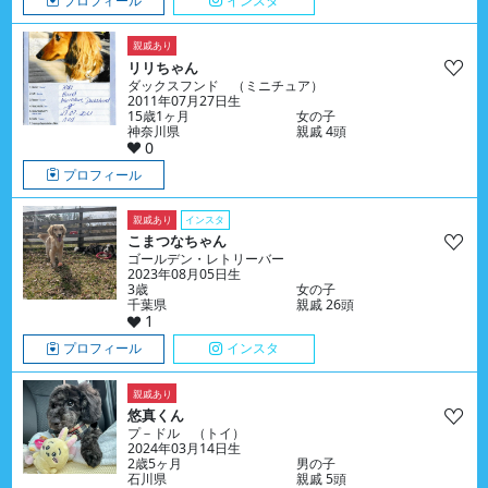
プロフィール
インスタ
親戚あり
リリちゃん
ダックスフンド （ミニチュア）
2011年07月27日生
15歳1ヶ月
女の子
神奈川県
親戚 4頭
0
プロフィール
親戚あり
インスタ
こまつなちゃん
ゴールデン・レトリーバー
2023年08月05日生
3歳
女の子
千葉県
親戚 26頭
1
プロフィール
インスタ
親戚あり
悠真くん
プ－ドル （トイ）
2024年03月14日生
2歳5ヶ月
男の子
石川県
親戚 5頭