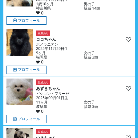
1歳10ヶ月
男の子
神奈川県
親戚 14頭
0
プロフィール
親戚あり
ココちゃん
ポメラニアン
2025年11月29日生
9ヶ月
女の子
福岡県
親戚 3頭
0
プロフィール
親戚あり
あずきちゃん
ビション・フリーゼ
2025年09月01日生
11ヶ月
女の子
岐阜県
親戚 3頭
0
プロフィール
親戚あり
つきちゃん