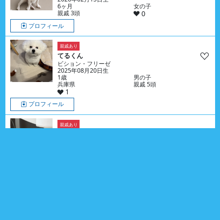
6ヶ月
女の子
親戚 3頭
0
プロフィール
親戚あり
てるくん
ビション・フリーゼ
2025年08月20日生
1歳
男の子
兵庫県
親戚 5頭
1
プロフィール
親戚あり
ぽんくん
ウェルシュ・コーギー・ペンブローク
2025年08月22日生
1歳
男の子
福島県
親戚 16頭
0
プロフィール
親戚あり
まるちゃん