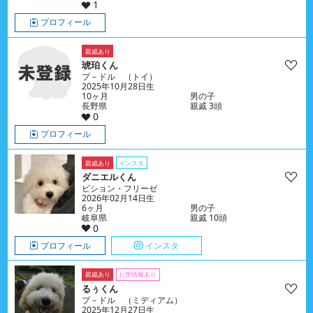
1
プロフィール
親戚あり
琥珀くん
プ－ドル （トイ）
2025年10月28日生
10ヶ月
男の子
長野県
親戚 3頭
0
プロフィール
親戚あり
インスタ
ダニエルくん
ビション・フリーゼ
2026年02月14日生
6ヶ月
男の子
岐阜県
親戚 10頭
0
プロフィール
インスタ
親戚あり
お里情報あり
るぅくん
プ－ドル （ミディアム）
2025年12月27日生