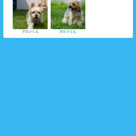
マロンくん
ボルツくん