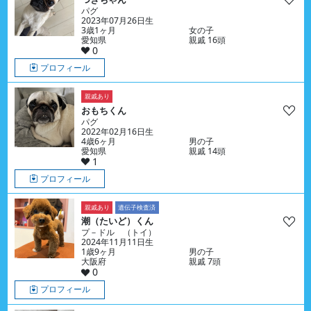
パグ
2023年07月26日生
3歳1ヶ月
女の子
愛知県
親戚 16頭
0
プロフィール
親戚あり
おもちくん
パグ
2022年02月16日生
4歳6ヶ月
男の子
愛知県
親戚 14頭
1
プロフィール
親戚あり
遺伝子検査済
潮（たいど）くん
プ－ドル （トイ）
2024年11月11日生
1歳9ヶ月
男の子
大阪府
親戚 7頭
0
プロフィール