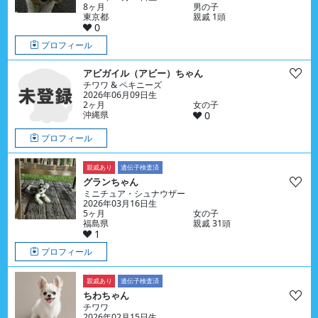
8ヶ月
男の子
東京都
親戚 1頭
0
プロフィール
アビガイル（アビー）ちゃん
チワワ & ペキニーズ
2026年06月09日生
2ヶ月
女の子
沖縄県
0
プロフィール
親戚あり
遺伝子検査済
グランちゃん
ミニチュア・シュナウザー
2026年03月16日生
5ヶ月
女の子
福島県
親戚 31頭
1
プロフィール
親戚あり
遺伝子検査済
ちわちゃん
チワワ
2026年02月15日生