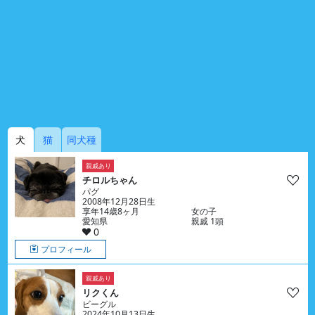
犬
猫
同犬種
親戚あり
チロルちゃん
パグ
2008年12月28日生
享年14歳8ヶ月
女の子
愛知県
親戚 1頭
0
プロフィール
親戚あり
リクくん
ビーグル
2024年10月13日生