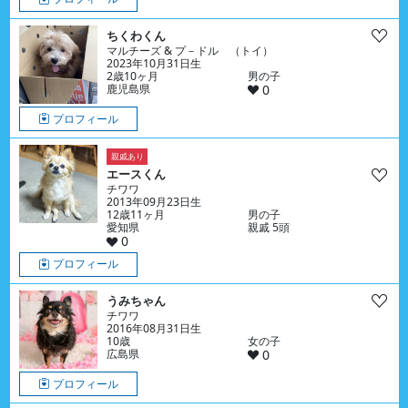
ちくわくん
マルチーズ & プ－ドル （トイ）
2023年10月31日生
2歳10ヶ月
男の子
鹿児島県
0
プロフィール
親戚あり
エースくん
チワワ
2013年09月23日生
12歳11ヶ月
男の子
愛知県
親戚 5頭
0
プロフィール
うみちゃん
チワワ
2016年08月31日生
10歳
女の子
広島県
0
プロフィール