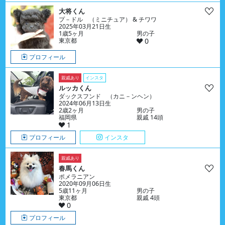
大将くん
プ－ドル （ミニチュア） & チワワ
2025年03月21日生
1歳5ヶ月
男の子
東京都
0
プロフィール
親戚あり
インスタ
ルッカくん
ダックスフンド （カニ－ンヘン）
2024年06月13日生
2歳2ヶ月
男の子
福岡県
親戚 14頭
1
プロフィール
インスタ
親戚あり
春馬くん
ポメラニアン
2020年09月06日生
5歳11ヶ月
男の子
東京都
親戚 4頭
0
プロフィール