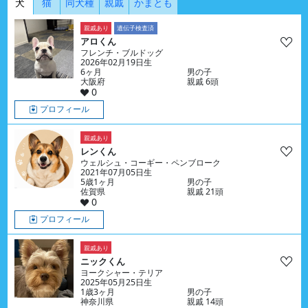
犬
猫
同犬種
親戚
かまとも
親戚あり
遺伝子検査済
アロくん
フレンチ・ブルドッグ
2026年02月19日生
6ヶ月
男の子
大阪府
親戚 6頭
0
プロフィール
親戚あり
レンくん
ウェルシュ・コーギー・ペンブローク
2021年07月05日生
5歳1ヶ月
男の子
佐賀県
親戚 21頭
0
プロフィール
親戚あり
ニックくん
ヨークシャー・テリア
2025年05月25日生
1歳3ヶ月
男の子
神奈川県
親戚 14頭