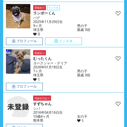
親戚あり
インスタ
ランボーくん
パグ
2025年11月29日生
9ヶ月
男の子
埼玉県
親戚 3頭
0
プロフィール
インスタ
親戚あり
むったくん
ヨークシャー・テリア
2026年01月18日生
7ヶ月
男の子
埼玉県
親戚 3頭
1
プロフィール
同誕生日あり
すずちゃん
シバ
2016年04月16日生
10歳4ヶ月
女の子
熊本県
1