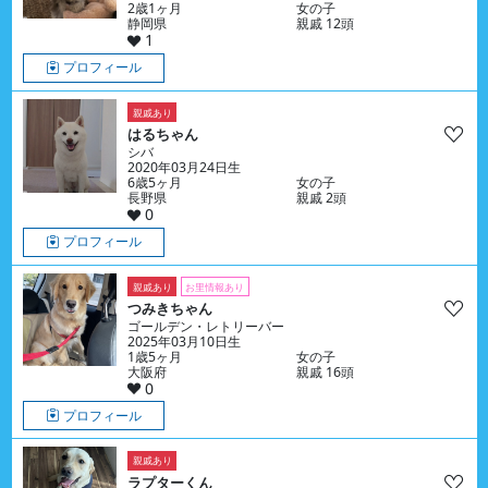
2歳1ヶ月
女の子
静岡県
親戚 12頭
1
プロフィール
親戚あり
はるちゃん
シバ
2020年03月24日生
6歳5ヶ月
女の子
長野県
親戚 2頭
0
プロフィール
親戚あり
お里情報あり
つみきちゃん
ゴールデン・レトリーバー
2025年03月10日生
1歳5ヶ月
女の子
大阪府
親戚 16頭
0
プロフィール
親戚あり
ラプターくん