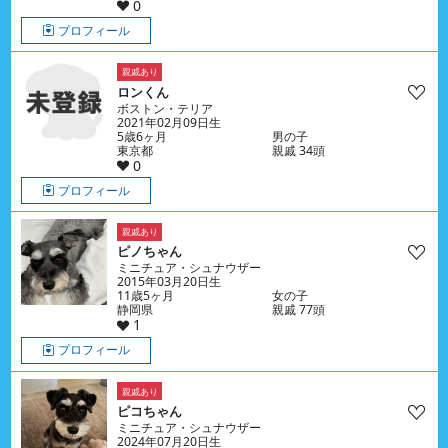
0
プロフィール
親戚あり
ロンくん
ボストン・テリア
2021年02月09日生
5歳6ヶ月
男の子
東京都
親戚 34頭
0
プロフィール
親戚あり
ピノちゃん
ミニチュア・シュナウザー
2015年03月20日生
11歳5ヶ月
女の子
静岡県
親戚 77頭
1
プロフィール
親戚あり
ピコちゃん
ミニチュア・シュナウザー
2024年07月20日生