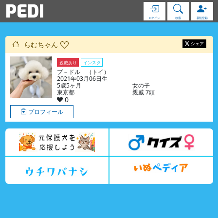
PEDI
ログイン
検索
新規登録
らむちゃん
シェア
親戚あり
インスタ
プ－ドル （トイ）
2021年03月06日生
5歳5ヶ月
女の子
東京都
親戚 7頭
0
プロフィール