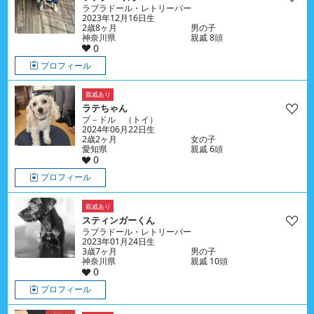
ラブラドール・レトリーバー
2023年12月16日生
2歳8ヶ月
男の子
神奈川県
親戚 8頭
0
プロフィール
親戚あり
ラテちゃん
プ－ドル （トイ）
2024年06月22日生
2歳2ヶ月
女の子
愛知県
親戚 6頭
0
プロフィール
親戚あり
スティンガーくん
ラブラドール・レトリーバー
2023年01月24日生
3歳7ヶ月
男の子
神奈川県
親戚 10頭
0
プロフィール