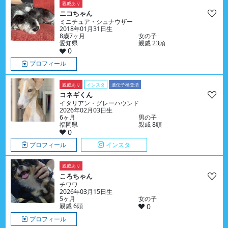
親戚あり
ニコちゃん
ミニチュア・シュナウザー
2018年01月31日生
8歳7ヶ月
女の子
愛知県
親戚 23頭
0
プロフィール
親戚あり
インスタ
遺伝子検査済
コネギくん
イタリアン・グレーハウンド
2026年02月03日生
6ヶ月
男の子
福岡県
親戚 8頭
0
プロフィール
インスタ
親戚あり
ころちゃん
チワワ
2026年03月15日生
5ヶ月
女の子
親戚 6頭
0
プロフィール