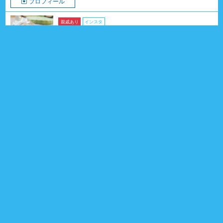
プロフィール
親戚あり
インスタ
シャロンちゃん
ヨークシャー・テリア
2018年01月25日生
8歳7ヶ月
女の子
愛知県
親戚 9頭
1
プロフィール
インスタ
親戚あり
joieくん
プ－ドル （トイ）
2026年03月19日生
5ヶ月
男の子
兵庫県
親戚 2頭
1
プロフィール
親戚あり
KAIくん
イタリアン・グレーハウンド
2026年04月10日生
4ヶ月
男の子
福島県
親戚 3頭