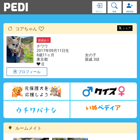
PEDI
ログイン
検索
新規登録
コアちゃん
シェア
親戚あり
チワワ
2017年09月11日生
8歳11ヶ月
女の子
東京都
親戚 3頭
0
プロフィール
ルームメイト