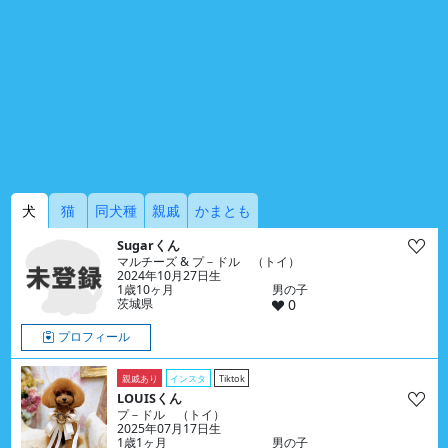
犬
猫
同犬種
親戚
かまとも
Sugarくん
マルチーズ & プ－ドル （トイ）
2024年10月27日生
1歳10ヶ月
男の子
茨城県
0
プロフィール
親戚あり
インスタ
Tiktok
LOUISくん
プ－ドル （トイ）
2025年07月17日生
1歳1ヶ月
男の子