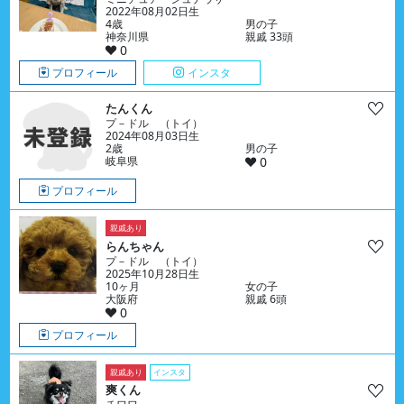
2022年08月02日生
4歳
男の子
神奈川県
親戚 33頭
0
プロフィール
インスタ
たんくん
プ－ドル （トイ）
2024年08月03日生
2歳
男の子
岐阜県
0
プロフィール
親戚あり
らんちゃん
プ－ドル （トイ）
2025年10月28日生
10ヶ月
女の子
大阪府
親戚 6頭
0
プロフィール
親戚あり
インスタ
爽くん