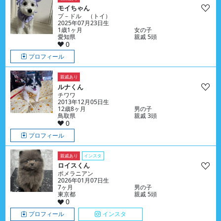
モイちゃん
プ－ドル （トイ）
2025年07月23日生
1歳1ヶ月
女の子
愛知県
親戚 5頭
0
プロフィール
親戚あり
ルナくん
チワワ
2013年12月05日生
12歳8ヶ月
男の子
鳥取県
親戚 3頭
0
プロフィール
親戚あり
インスタ
ロイスくん
ポメラニアン
2026年01月07日生
7ヶ月
男の子
東京都
親戚 5頭
0
プロフィール
インスタ