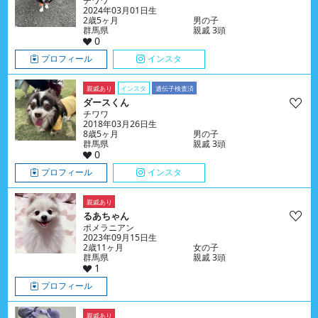
チワワ
2024年03月01日生
2歳5ヶ月
男の子
群馬県
親戚 3頭
0
プロフィール
インスタ
親戚あり
インスタ
遺伝子検査済
ダースくん
チワワ
2018年03月26日生
8歳5ヶ月
男の子
群馬県
親戚 3頭
0
プロフィール
インスタ
親戚あり
るあちゃん
ポメラニアン
2023年09月15日生
2歳11ヶ月
女の子
群馬県
親戚 3頭
1
プロフィール
親戚あり