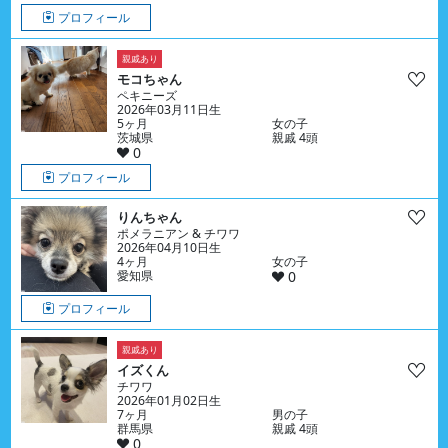
プロフィール
親戚あり
モコちゃん
ペキニーズ
2026年03月11日生
5ヶ月
女の子
茨城県
親戚 4頭
0
プロフィール
りんちゃん
ポメラニアン & チワワ
2026年04月10日生
4ヶ月
女の子
愛知県
0
プロフィール
親戚あり
イズくん
チワワ
2026年01月02日生
7ヶ月
男の子
群馬県
親戚 4頭
0