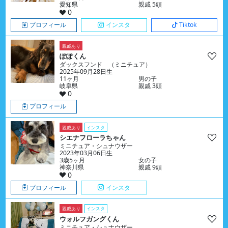
愛知県
親戚 5頭
0
プロフィール
インスタ
Tiktok
親戚あり
ぽぽくん
ダックスフンド （ミニチュア）
2025年09月28日生
11ヶ月
男の子
岐阜県
親戚 3頭
0
プロフィール
親戚あり
インスタ
シエナフローラちゃん
ミニチュア・シュナウザー
2023年03月06日生
3歳5ヶ月
女の子
神奈川県
親戚 9頭
0
プロフィール
インスタ
親戚あり
インスタ
ウォルフガングくん
ミニチュア・シュナウザー