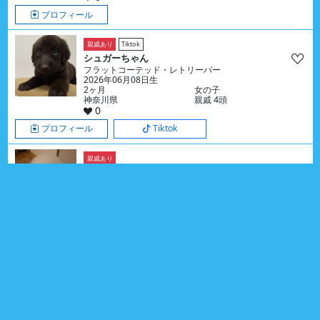
プロフィール
親戚あり
Tiktok
シュガーちゃん
フラットコーテッド・レトリーバー
2026年06月08日生
2ヶ月
女の子
神奈川県
親戚 4頭
0
プロフィール
Tiktok
親戚あり
むぎくん
プ－ドル （トイ）
2025年03月29日生
1歳5ヶ月
男の子
宮崎県
親戚 1頭
0
プロフィール
親戚あり
まるこちゃん
プ－ドル （トイ）
2023年01月27日生
3歳7ヶ月
女の子