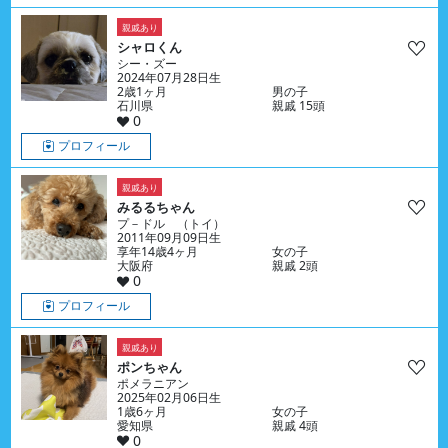
親戚あり
シャロくん
シー・ズー
2024年07月28日生
2歳1ヶ月
男の子
石川県
親戚 15頭
0
プロフィール
親戚あり
みるるちゃん
プ－ドル （トイ）
2011年09月09日生
享年14歳4ヶ月
女の子
大阪府
親戚 2頭
0
プロフィール
親戚あり
ポンちゃん
ポメラニアン
2025年02月06日生
1歳6ヶ月
女の子
愛知県
親戚 4頭
0