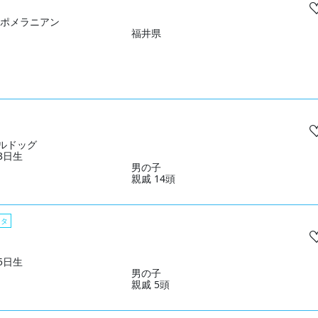
 ポメラニアン
福井県
ルドッグ
23日生
男の子
親戚 14頭
スタ
25日生
男の子
親戚 5頭