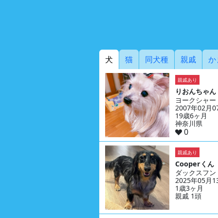
犬
猫
同犬種
親戚
か
親戚あり
りおんちゃん
ヨークシャー
2007年02月
19歳6ヶ月
神奈川県
0
親戚あり
Cooperくん
ダックスフン
2025年05月
1歳3ヶ月
親戚 1頭