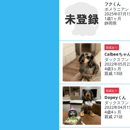
フクくん
ポメラニアン
2025年07月
1歳1ヶ月
静岡県
親戚あり
Calbeeちゃ
ダックスフン
2022年05月
4歳3ヶ月
親戚 13頭
親戚あり
Dopeyくん
ダックスフン
2022年04月
4歳4ヶ月
親戚 21頭