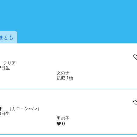
まとも
・テリア
07日生
女の子
親戚 1頭
ド （カニ－ンヘン）
13日生
男の子
0