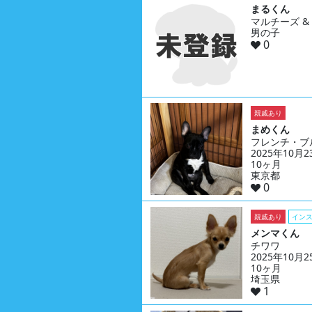
まるくん
マルチーズ &
男の子
0
親戚あり
まめくん
フレンチ・ブ
2025年10月
10ヶ月
東京都
0
親戚あり
イン
メンマくん
チワワ
2025年10月
10ヶ月
埼玉県
1