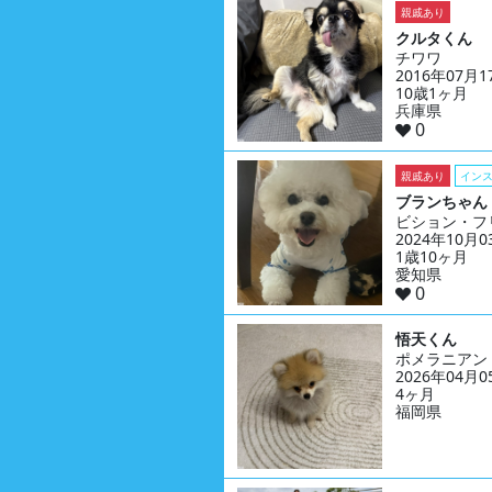
親戚あり
クルタくん
チワワ
2016年07月
10歳1ヶ月
兵庫県
0
親戚あり
イン
ブランちゃん
ビション・フ
2024年10月
1歳10ヶ月
愛知県
0
悟天くん
ポメラニアン
2026年04月
4ヶ月
福岡県