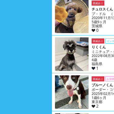
親戚あり
チュロスくん
プ－ドル （
2020年11月
5歳9ヶ月
茨城県
0
親戚あり
イン
りくくん
ミニチュア・
2022年08月
4歳
福島県
1
親戚あり
お里
ブルーノくん
ボーダー・コ
2025年02月
1歳6ヶ月
東京都
2