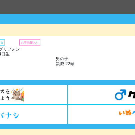
スタ
ブログ
お里情報あり
グリフォン
24日生
男の子
親戚 22頭