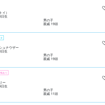
トイ）
13日生
男の子
親戚 19頭
スタ
シュナウザー
30日生
男の子
親戚 19頭
情報あり
リー
14日生
男の子
親戚 11頭