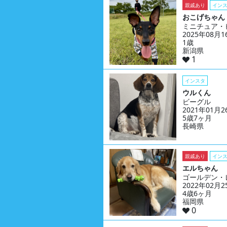
親戚あり
イン
おこげちゃん
ミニチュア・
2025年08月
1歳
新潟県
1
インスタ
ウルくん
ビーグル
2021年01月
5歳7ヶ月
長崎県
親戚あり
イン
エルちゃん
ゴールデン・
2022年02月
4歳6ヶ月
福岡県
0