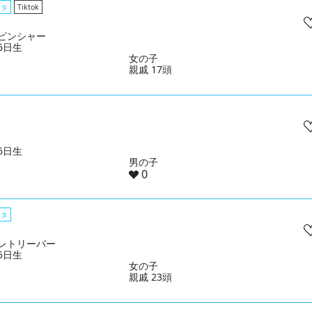
スタ
Tiktok
ピンシャー
16日生
女の子
親戚 17頭
26日生
男の子
0
スタ
レトリーバー
25日生
女の子
親戚 23頭