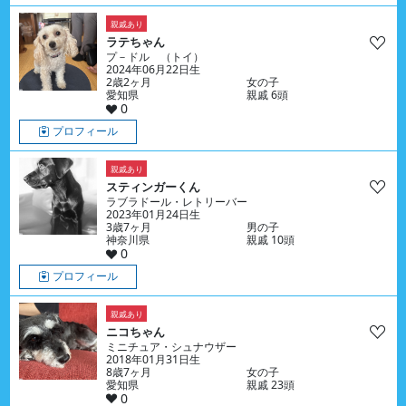
親戚あり
ラテちゃん
プ－ドル （トイ）
2024年06月22日生
2歳2ヶ月
女の子
愛知県
親戚 6頭
0
プロフィール
親戚あり
スティンガーくん
ラブラドール・レトリーバー
2023年01月24日生
3歳7ヶ月
男の子
神奈川県
親戚 10頭
0
プロフィール
親戚あり
ニコちゃん
ミニチュア・シュナウザー
2018年01月31日生
8歳7ヶ月
女の子
愛知県
親戚 23頭
0