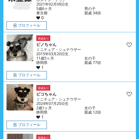
2021年02月09日生
5歳6ヶ月
男の子
東京都
親戚 34頭
0
プロフィール
親戚あり
ピノちゃん
ミニチュア・シュナウザー
2015年03月20日生
11歳5ヶ月
女の子
静岡県
親戚 77頭
1
プロフィール
親戚あり
ピコちゃん
ミニチュア・シュナウザー
2024年07月20日生
2歳1ヶ月
女の子
静岡県
親戚 12頭
1
プロフィール
親戚あり