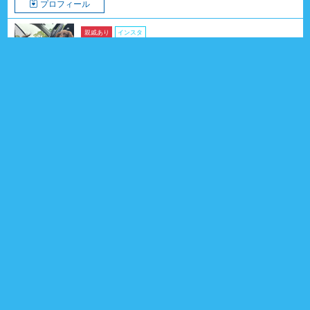
プロフィール
親戚あり
インスタ
ルッカくん
ダックスフンド （カニ－ンヘン）
2024年06月13日生
2歳2ヶ月
男の子
福岡県
親戚 14頭
1
プロフィール
インスタ
親戚あり
春馬くん
ポメラニアン
2020年09月06日生
5歳11ヶ月
男の子
東京都
親戚 4頭
0
プロフィール
親戚あり
インスタ
ランボーくん
パグ
2025年11月29日生
9ヶ月
男の子
埼玉県
親戚 3頭