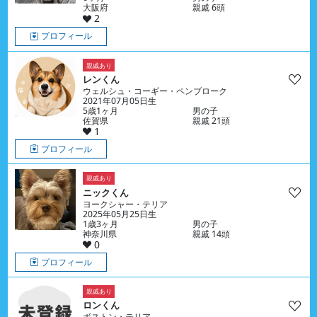
大阪府
親戚 6頭
2
プロフィール
親戚あり
レンくん
ウェルシュ・コーギー・ペンブローク
2021年07月05日生
5歳1ヶ月
男の子
佐賀県
親戚 21頭
1
プロフィール
親戚あり
ニックくん
ヨークシャー・テリア
2025年05月25日生
1歳3ヶ月
男の子
神奈川県
親戚 14頭
0
プロフィール
親戚あり
ロンくん
ボストン・テリア