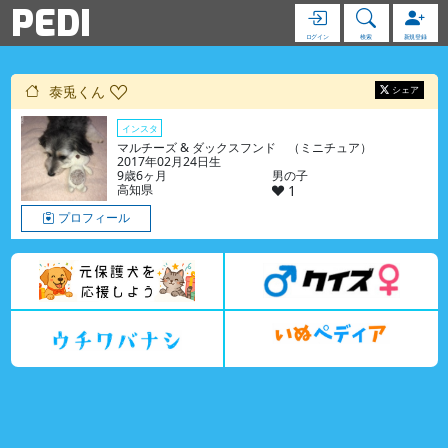
PEDI
ログイン
検索
新規登録
泰兎くん
シェア
インスタ
マルチーズ & ダックスフンド （ミニチュア）
2017年02月24日生
9歳6ヶ月
男の子
高知県
1
プロフィール