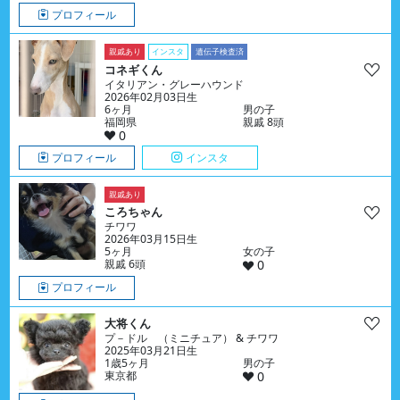
プロフィール
親戚あり
インスタ
遺伝子検査済
コネギくん
イタリアン・グレーハウンド
2026年02月03日生
6ヶ月
男の子
福岡県
親戚 8頭
0
プロフィール
インスタ
親戚あり
ころちゃん
チワワ
2026年03月15日生
5ヶ月
女の子
親戚 6頭
0
プロフィール
大将くん
プ－ドル （ミニチュア） & チワワ
2025年03月21日生
1歳5ヶ月
男の子
東京都
0