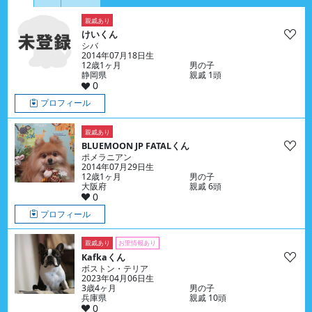
親戚あり
けいくん
シバ
2014年07月18日生
12歳1ヶ月
男の子
静岡県
親戚 1頭
0
プロフィール
親戚あり
BLUEMOON JP FATALくん
ポメラニアン
2014年07月29日生
12歳1ヶ月
男の子
大阪府
親戚 6頭
0
プロフィール
親戚あり
お里情報あり
Kafkaくん
ボストン・テリア
2023年04月06日生
3歳4ヶ月
男の子
兵庫県
親戚 10頭
0