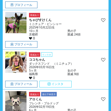
プロフィール
親戚あり
ちゃびすけくん
ミニチュア・ピンシャー
2025年10月22日生
10ヶ月
男の子
京都府
親戚 24頭
0
プロフィール
親戚あり
インスタ
ココちゃん
ダックスフンド （ミニチュア）
2026年03月16日生
5ヶ月
女の子
福島県
親戚 9頭
0
プロフィール
インスタ
親戚あり
遺伝子検査済
アロくん
フレンチ・ブルドッグ
2026年02月19日生
6ヶ月
男の子