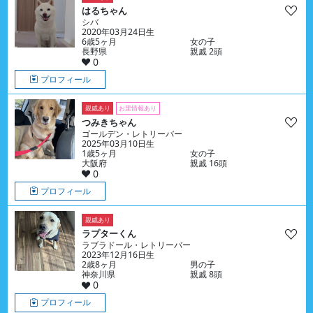
はるちゃん
シバ
2020年03月24日生
6歳5ヶ月
女の子
長野県
親戚 2頭
0
プロフィール
親戚あり
お里情報あり
つみきちゃん
ゴールデン・レトリーバー
2025年03月10日生
1歳5ヶ月
女の子
大阪府
親戚 16頭
0
プロフィール
親戚あり
ラプターくん
ラブラドール・レトリーバー
2023年12月16日生
2歳8ヶ月
男の子
神奈川県
親戚 8頭
0
プロフィール