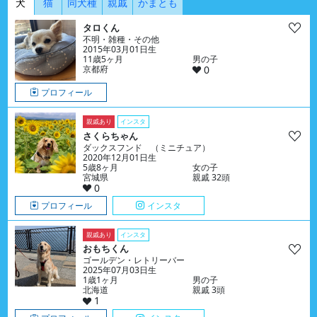
犬
猫
同犬種
親戚
かまとも
タロくん
不明・雑種・その他
2015年03月01日生
11歳5ヶ月
男の子
京都府
0
プロフィール
親戚あり
インスタ
さくらちゃん
ダックスフンド （ミニチュア）
2020年12月01日生
5歳8ヶ月
女の子
宮城県
親戚 32頭
0
プロフィール
インスタ
親戚あり
インスタ
おもちくん
ゴールデン・レトリーバー
2025年07月03日生
1歳1ヶ月
男の子
北海道
親戚 3頭
1