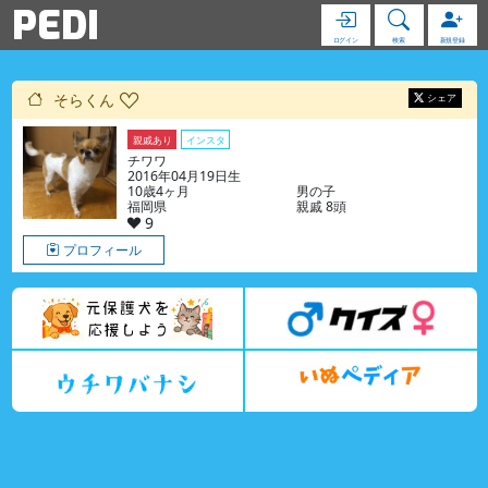
PEDI
ログイン
検索
新規登録
そらくん
シェア
親戚あり
インスタ
チワワ
2016年04月19日生
10歳4ヶ月
男の子
福岡県
親戚 8頭
9
プロフィール