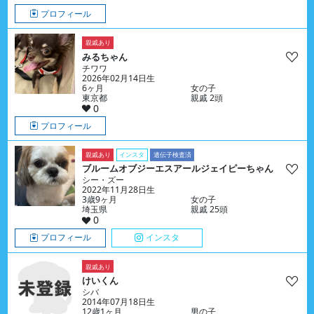
プロフィール
親戚あり
みるちゃん
チワワ
2026年02月14日生
6ヶ月
女の子
東京都
親戚 2頭
0
プロフィール
親戚あり
インスタ
遺伝子検査済
ブルームオブジーエスアールジェイピーちゃん
シー・ズー
2022年11月28日生
3歳9ヶ月
女の子
埼玉県
親戚 25頭
0
プロフィール
インスタ
親戚あり
けいくん
シバ
2014年07月18日生
12歳1ヶ月
男の子