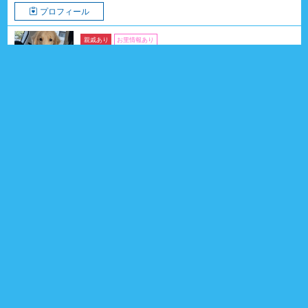
プロフィール
親戚あり
お里情報あり
つみきちゃん
ゴールデン・レトリーバー
2025年03月10日生
1歳5ヶ月
女の子
大阪府
親戚 16頭
0
プロフィール
親戚あり
ラプターくん
ラブラドール・レトリーバー
2023年12月16日生
2歳8ヶ月
男の子
神奈川県
親戚 8頭
0
プロフィール
親戚あり
ラテちゃん
プ－ドル （トイ）
2024年06月22日生
2歳2ヶ月
女の子