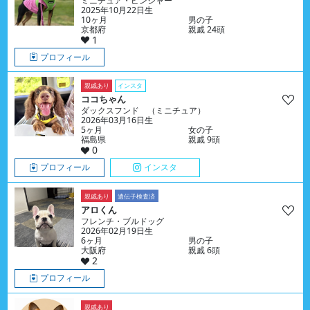
ミニチュア・ピンシャー
2025年10月22日生
10ヶ月
男の子
京都府
親戚 24頭
1
プロフィール
親戚あり
インスタ
ココちゃん
ダックスフンド （ミニチュア）
2026年03月16日生
5ヶ月
女の子
福島県
親戚 9頭
0
プロフィール
インスタ
親戚あり
遺伝子検査済
アロくん
フレンチ・ブルドッグ
2026年02月19日生
6ヶ月
男の子
大阪府
親戚 6頭
2
プロフィール
親戚あり