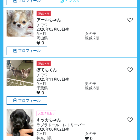
プロフィール
インスタ
親戚あり
アールちゃん
チワワ
2026年03月05日生
5ヶ月
女の子
岡山県
親戚 2頭
0
プロフィール
親戚あり
ぽてちくん
チワワ
2025年11月08日生
9ヶ月
男の子
千葉県
親戚 6頭
0
プロフィール
お里情報あり
キッカちゃん
ラブラドール・レトリーバー
2026年06月02日生
2ヶ月
女の子
神奈川県
0