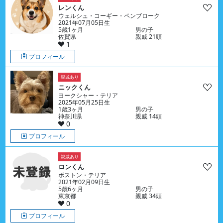
レンくん
ウェルシュ・コーギー・ペンブローク
2021年07月05日生
5歳1ヶ月
男の子
佐賀県
親戚 21頭
1
プロフィール
親戚あり
ニックくん
ヨークシャー・テリア
2025年05月25日生
1歳3ヶ月
男の子
神奈川県
親戚 14頭
0
プロフィール
親戚あり
ロンくん
ボストン・テリア
2021年02月09日生
5歳6ヶ月
男の子
東京都
親戚 34頭
0
プロフィール