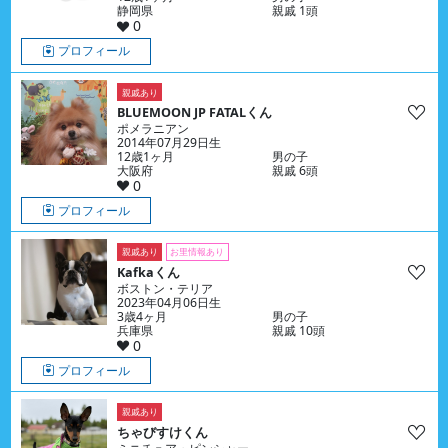
静岡県
親戚 1頭
0
プロフィール
親戚あり
BLUEMOON JP FATALくん
ポメラニアン
2014年07月29日生
12歳1ヶ月
男の子
大阪府
親戚 6頭
0
プロフィール
親戚あり
お里情報あり
Kafkaくん
ボストン・テリア
2023年04月06日生
3歳4ヶ月
男の子
兵庫県
親戚 10頭
0
プロフィール
親戚あり
ちゃびすけくん