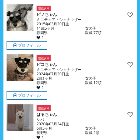
親戚あり
ピノちゃん
ミニチュア・シュナウザー
2015年03月20日生
11歳5ヶ月
女の子
静岡県
親戚 77頭
1
プロフィール
親戚あり
ピコちゃん
ミニチュア・シュナウザー
2024年07月20日生
2歳1ヶ月
女の子
静岡県
親戚 12頭
1
プロフィール
親戚あり
はるちゃん
シバ
2020年03月24日生
6歳5ヶ月
女の子
長野県
親戚 2頭
1