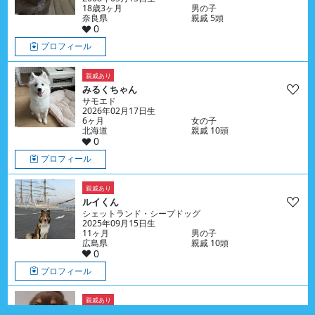
18歳3ヶ月
男の子
奈良県
親戚 5頭
0
プロフィール
親戚あり
みるくちゃん
サモエド
2026年02月17日生
6ヶ月
女の子
北海道
親戚 10頭
0
プロフィール
親戚あり
ルイくん
シェットランド・シープドッグ
2025年09月15日生
11ヶ月
男の子
広島県
親戚 10頭
0
プロフィール
親戚あり
ぽてくん