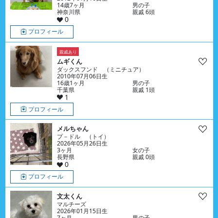
14歳7ヶ月
男の子
神奈川県
親戚 6頭
0
プロフィール
親戚あり
ムギくん
ダックスフンド （ミニチュア）
2010年07月06日生
16歳1ヶ月
男の子
千葉県
親戚 1頭
1
プロフィール
メルちゃん
プ－ドル （トイ）
2026年05月26日生
3ヶ月
女の子
長野県
親戚 0頭
0
プロフィール
文太くん
マルチーズ
2026年01月15日生
7ヶ月
男の子