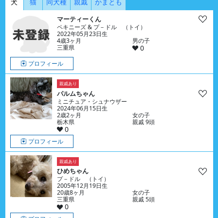
犬
猫
同犬種
親戚
かまとも
マーティーくん
ペキニーズ & プ－ドル （トイ）
2022年05月23日生
4歳3ヶ月
男の子
三重県
0
プロフィール
親戚あり
パルムちゃん
ミニチュア・シュナウザー
2024年06月15日生
2歳2ヶ月
女の子
栃木県
親戚 9頭
0
プロフィール
親戚あり
ひめちゃん
プ－ドル （トイ）
2005年12月19日生
20歳8ヶ月
女の子
三重県
親戚 5頭
0