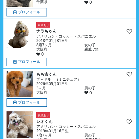
千葉県
0
プロフィール
親戚あり
ナラちゃん
アメリカン・コッカー・スパニエル
2018年01月31日生
8歳7ヶ月
女の子
大阪府
親戚 7頭
0
プロフィール
もち吉くん
プ－ドル （ミニチュア）
2026年05月01日生
3ヶ月
男の子
大阪府
0
プロフィール
親戚あり
レオくん
アメリカン・コッカー・スパニエル
2019年01月16日生
7歳7ヶ月
男の子