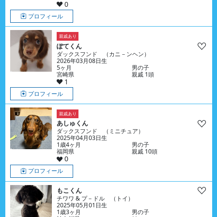
0
プロフィール
親戚あり
ぽてくん
ダックスフンド （カニ－ンヘン）
2026年03月08日生
5ヶ月
男の子
宮崎県
親戚 1頭
1
プロフィール
親戚あり
あしゅくん
ダックスフンド （ミニチュア）
2025年04月03日生
1歳4ヶ月
男の子
福岡県
親戚 10頭
0
プロフィール
もこくん
チワワ & プ－ドル （トイ）
2025年05月01日生
1歳3ヶ月
男の子