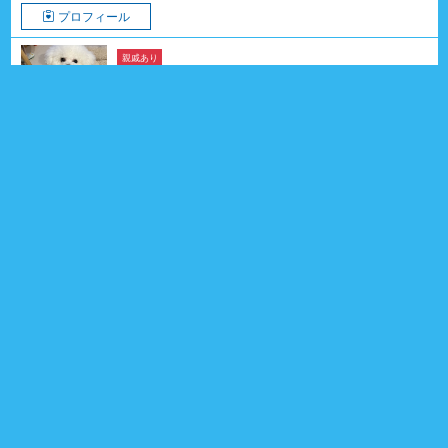
プロフィール
親戚あり
てるくん
ビション・フリーゼ
2025年08月20日生
1歳
男の子
兵庫県
親戚 5頭
1
プロフィール
親戚あり
ぽんくん
ウェルシュ・コーギー・ペンブローク
2025年08月22日生
1歳
男の子
福島県
親戚 16頭
0
プロフィール
親戚あり
まるちゃん
ジャック・ラッセル・テリア
2021年12月01日生
4歳8ヶ月
女の子