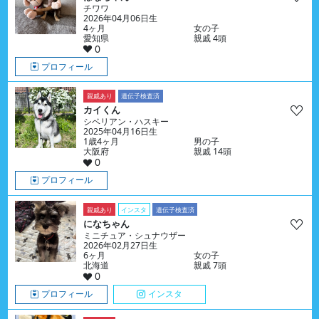
チワワ
2026年04月06日生
4ヶ月
女の子
愛知県
親戚 4頭
0
プロフィール
親戚あり
遺伝子検査済
カイくん
シベリアン・ハスキー
2025年04月16日生
1歳4ヶ月
男の子
大阪府
親戚 14頭
0
プロフィール
親戚あり
インスタ
遺伝子検査済
になちゃん
ミニチュア・シュナウザー
2026年02月27日生
6ヶ月
女の子
北海道
親戚 7頭
0
プロフィール
インスタ