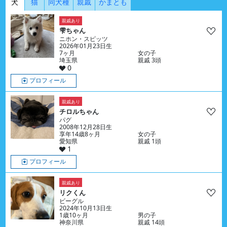
犬
猫
同犬種
親戚
かまとも
親戚あり
雫ちゃん
ニホン・スピッツ
2026年01月23日生
7ヶ月
女の子
埼玉県
親戚 3頭
0
プロフィール
親戚あり
チロルちゃん
パグ
2008年12月28日生
享年14歳8ヶ月
女の子
愛知県
親戚 1頭
1
プロフィール
親戚あり
リクくん
ビーグル
2024年10月13日生
1歳10ヶ月
男の子
神奈川県
親戚 14頭