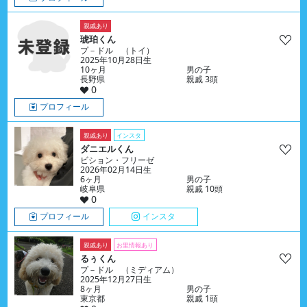
親戚あり
琥珀くん
プ－ドル （トイ）
2025年10月28日生
10ヶ月
男の子
長野県
親戚 3頭
0
プロフィール
親戚あり
インスタ
ダニエルくん
ビション・フリーゼ
2026年02月14日生
6ヶ月
男の子
岐阜県
親戚 10頭
0
プロフィール
インスタ
親戚あり
お里情報あり
るぅくん
プ－ドル （ミディアム）
2025年12月27日生
8ヶ月
男の子
東京都
親戚 1頭