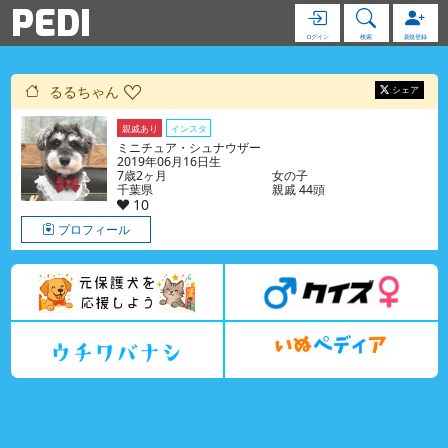
PEDI
ログイン
検索
新規登録
るるちゃん
シェア
親戚あり
インスタ
ミニチュア・シュナウザー
2019年06月16日生
7歳2ヶ月
女の子
千葉県
親戚 44頭
10
プロフィール