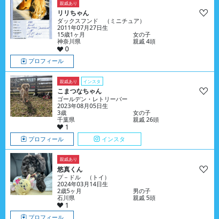
親戚あり
リリちゃん
ダックスフンド （ミニチュア）
2011年07月27日生
15歳1ヶ月
女の子
神奈川県
親戚 4頭
0
プロフィール
親戚あり
インスタ
こまつなちゃん
ゴールデン・レトリーバー
2023年08月05日生
3歳
女の子
千葉県
親戚 26頭
1
プロフィール
インスタ
親戚あり
悠真くん
プ－ドル （トイ）
2024年03月14日生
2歳5ヶ月
男の子
石川県
親戚 5頭
1
プロフィール