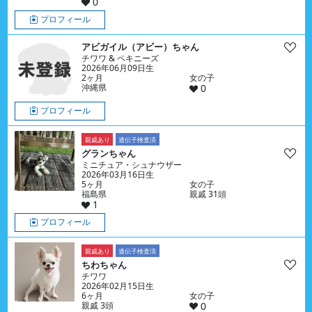
0
プロフィール
アビガイル（アビー）ちゃん
チワワ & ペキニーズ
2026年06月09日生
2ヶ月
女の子
沖縄県
0
プロフィール
親戚あり
遺伝子検査済
グランちゃん
ミニチュア・シュナウザー
2026年03月16日生
5ヶ月
女の子
福島県
親戚 31頭
1
プロフィール
親戚あり
遺伝子検査済
ちわちゃん
チワワ
2026年02月15日生
6ヶ月
女の子
親戚 3頭
0