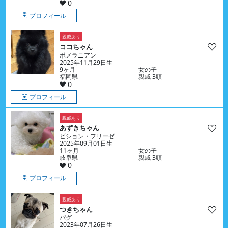
0
プロフィール
親戚あり
ココちゃん
ポメラニアン
2025年11月29日生
9ヶ月
女の子
福岡県
親戚 3頭
0
プロフィール
親戚あり
あずきちゃん
ビション・フリーゼ
2025年09月01日生
11ヶ月
女の子
岐阜県
親戚 3頭
0
プロフィール
親戚あり
つきちゃん
パグ
2023年07月26日生