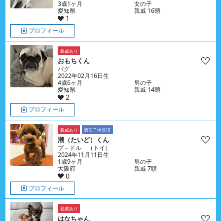
3歳1ヶ月
女の子
愛知県
親戚 16頭
1
プロフィール
親戚あり
おもちくん
パグ
2022年02月16日生
4歳6ヶ月
男の子
愛知県
親戚 14頭
2
プロフィール
親戚あり
遺伝子検査済
潮（たいど）くん
プ－ドル （トイ）
2024年11月11日生
1歳9ヶ月
男の子
大阪府
親戚 7頭
0
プロフィール
親戚あり
はなちゃん