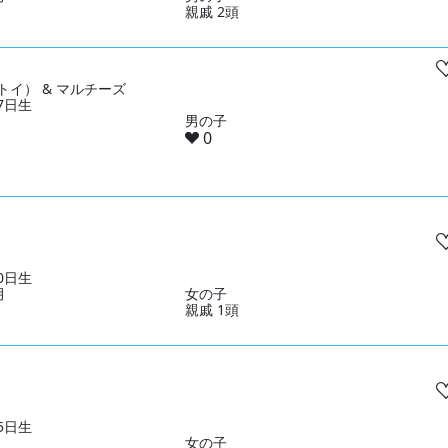
親戚 2頭
トイ） & マルチーズ
17日生
男の子
0
10日生
月
女の子
親戚 1頭
05日生
女の子