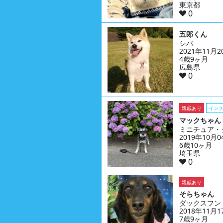
東京都
0
五郎くん
シバ
2021年11月
4歳9ヶ月
広島県
0
親戚あり
イン
マックちゃん
ミニチュア・
2019年10月
6歳10ヶ月
埼玉県
0
親戚あり
そらちゃん
ダックスフン
2018年11月
7歳9ヶ月