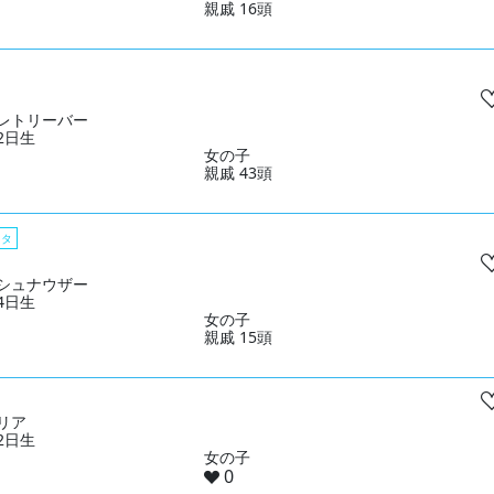
親戚 16頭
レトリーバー
22日生
女の子
親戚 43頭
スタ
シュナウザー
04日生
女の子
親戚 15頭
リア
02日生
女の子
0