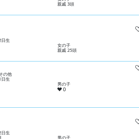
親戚 3頭
12日生
女の子
親戚 25頭
その他
31日生
男の子
0
22日生
月
男の子