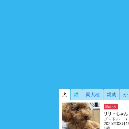
犬
猫
同犬種
親戚
か
親戚あり
リリィちゃん
プ－ドル （
2025年08月
1歳