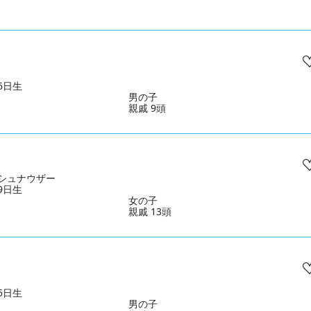
06日生
男の子
親戚 9頭
シュナウザー
19日生
女の子
親戚 13頭
25日生
男の子