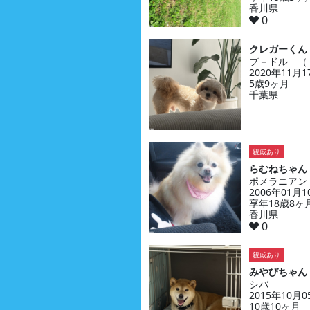
香川県
0
クレガーくん
プ－ドル （
2020年11月
5歳9ヶ月
千葉県
親戚あり
らむねちゃん
ポメラニアン
2006年01月
享年18歳8ヶ
香川県
0
親戚あり
みやびちゃん
シバ
2015年10月
10歳10ヶ月