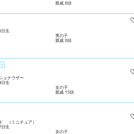
親戚 6頭
20日生
男の子
親戚 0頭
スタ
シュナウザー
04日生
女の子
親戚 15頭
ド （ミニチュア）
17日生
女の子