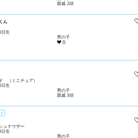
親戚 2頭
くん
10日生
男の子
0
ド （ミニチュア）
10日生
男の子
親戚 3頭
スタ
シュナウザー
28日生
男の子