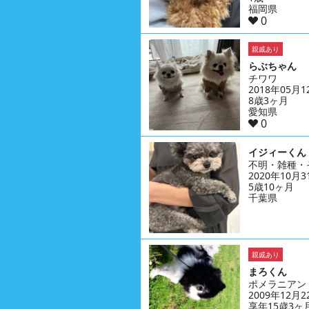
福岡県
0
親戚あり
らぶちゃん
チワワ
2018年05月
8歳3ヶ月
愛知県
0
イジィーくん
不明・雑種・
2020年10月
5歳10ヶ月
千葉県
親戚あり
まろくん
ポメラニアン
2009年12月
享年15歳3ヶ