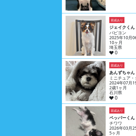
親戚あり
ジェイクくん
パピヨン
2025年10月
10ヶ月
埼玉県
0
親戚あり
あんずちゃん
ミニチュア・
2024年07月
2歳1ヶ月
石川県
0
親戚あり
ペッパーくん
チワワ
2026年03月
5ヶ月