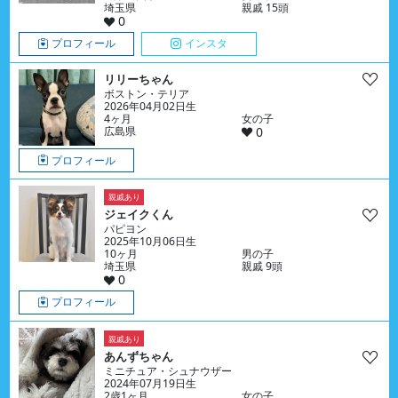
埼玉県
親戚 15頭
0
プロフィール
インスタ
リリーちゃん
ボストン・テリア
2026年04月02日生
4ヶ月
女の子
広島県
0
プロフィール
親戚あり
ジェイクくん
パピヨン
2025年10月06日生
10ヶ月
男の子
埼玉県
親戚 9頭
0
プロフィール
親戚あり
あんずちゃん
ミニチュア・シュナウザー
2024年07月19日生
2歳1ヶ月
女の子