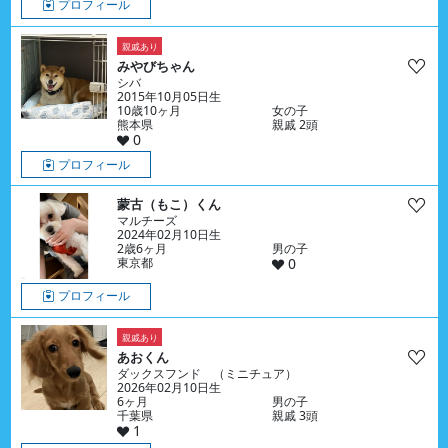
プロフィール
親戚あり
みやびちゃん
シバ
2015年10月05日生
10歳10ヶ月
女の子
熊本県
親戚 2頭
0
プロフィール
蒙古（もこ）くん
マルチーズ
2024年02月10日生
2歳6ヶ月
男の子
東京都
0
プロフィール
親戚あり
あおくん
ダックスフンド （ミニチュア）
2026年02月10日生
6ヶ月
男の子
千葉県
親戚 3頭
1