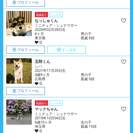
プロフィール
親戚あり
インスタ
なっしゅくん
ミニチュア・シュナウザー
2026年02月28日生
6ヶ月
男の子
東京都
親戚 6頭
0
プロフィール
インスタ
五郎くん
シバ
2021年11月20日生
4歳9ヶ月
男の子
広島県
親戚 0頭
0
プロフィール
親戚あり
インスタ
マックちゃん
ミニチュア・シュナウザー
2019年10月04日生
6歳10ヶ月
女の子
埼玉県
親戚 15頭
0