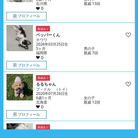
石川県
親戚 13頭
0
プロフィール
親戚あり
ペッパーくん
チワワ
2026年03月25日生
5ヶ月
男の子
福岡県
親戚 7頭
0
プロフィール
親戚あり
るるちゃん
プ－ドル （トイ）
2020年07月26日生
6歳1ヶ月
女の子
北海道
親戚 12頭
0
プロフィール
親戚あり
ころあくん