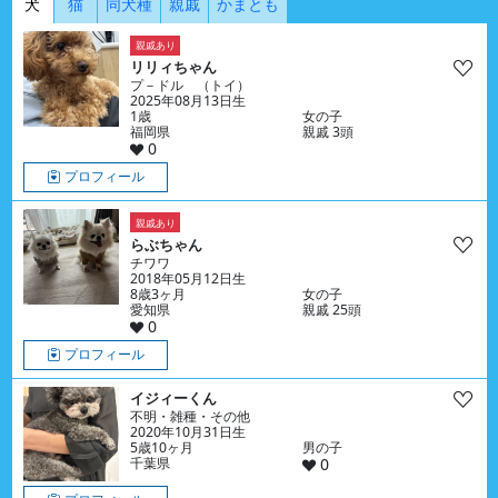
犬
猫
同犬種
親戚
かまとも
親戚あり
リリィちゃん
プ－ドル （トイ）
2025年08月13日生
1歳
女の子
福岡県
親戚 3頭
0
プロフィール
親戚あり
らぶちゃん
チワワ
2018年05月12日生
8歳3ヶ月
女の子
愛知県
親戚 25頭
0
プロフィール
イジィーくん
不明・雑種・その他
2020年10月31日生
5歳10ヶ月
男の子
千葉県
0