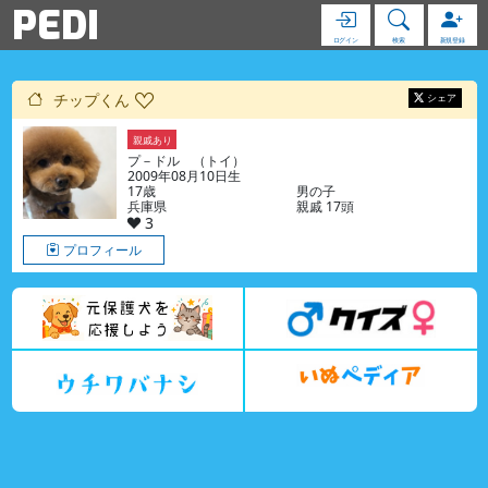
PEDI
ログイン
検索
新規登録
チップくん
シェア
親戚あり
プ－ドル （トイ）
2009年08月10日生
17歳
男の子
兵庫県
親戚 17頭
3
プロフィール