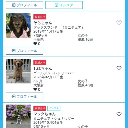
プロフィール
インスタ
親戚あり
そらちゃん
ダックスフンド （ミニチュア）
2018年11月17日生
7歳9ヶ月
女の子
千葉県
親戚 16頭
0
プロフィール
親戚あり
しほちゃん
ゴールデン・レトリーバー
2026年02月22日生
6ヶ月
女の子
大阪府
親戚 43頭
0
プロフィール
親戚あり
インスタ
マックちゃん
ミニチュア・シュナウザー
2019年10月04日生
6歳10ヶ月
女の子