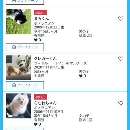
プロフィール
親戚あり
まろくん
ポメラニアン
2009年12月22日生
享年15歳3ヶ月
男の子
香川県
親戚 2頭
0
プロフィール
クレガーくん
プ－ドル （トイ） & マルチーズ
2020年11月17日生
5歳9ヶ月
男の子
千葉県
0
プロフィール
親戚あり
らむねちゃん
ポメラニアン
2006年01月10日生
享年18歳8ヶ月
女の子
香川県
親戚 1頭
0