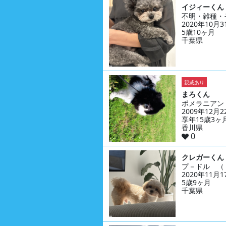
イジィーくん
不明・雑種・
2020年10月
5歳10ヶ月
千葉県
親戚あり
まろくん
ポメラニアン
2009年12月
享年15歳3ヶ
香川県
0
クレガーくん
プ－ドル （
2020年11月
5歳9ヶ月
千葉県