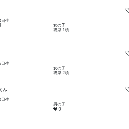
10日生
月
女の子
親戚 1頭
05日生
女の子
親戚 2頭
くん
10日生
男の子
0