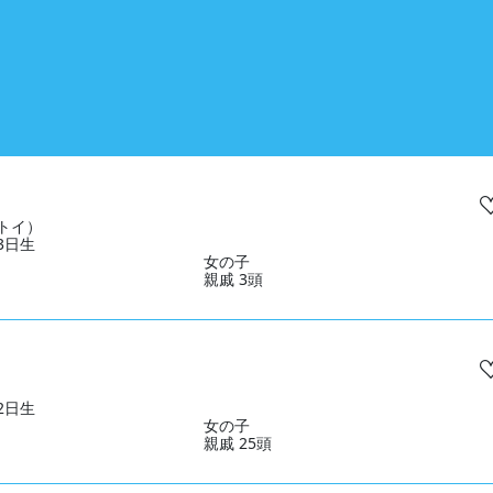
トイ）
13日生
女の子
親戚 3頭
12日生
女の子
親戚 25頭