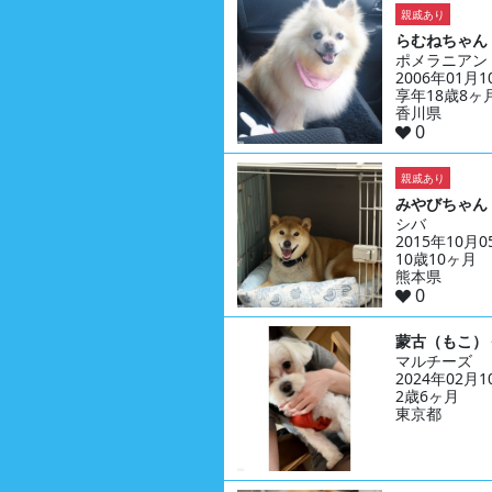
親戚あり
らむねちゃん
ポメラニアン
2006年01月
享年18歳8ヶ
香川県
0
親戚あり
みやびちゃん
シバ
2015年10月
10歳10ヶ月
熊本県
0
蒙古（もこ）
マルチーズ
2024年02月
2歳6ヶ月
東京都