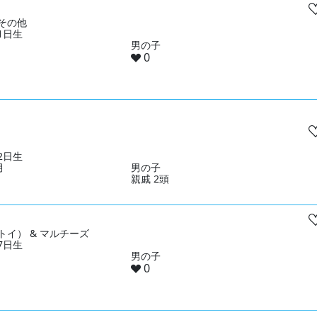
その他
31日生
男の子
0
22日生
月
男の子
親戚 2頭
トイ） & マルチーズ
17日生
男の子
0