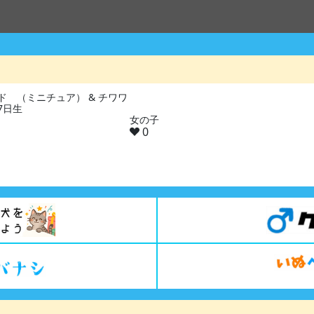
ド （ミニチュア） & チワワ
07日生
女の子
0