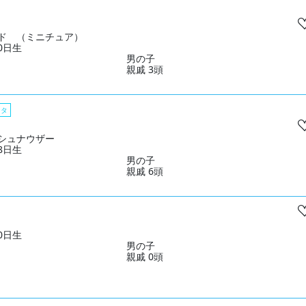
ド （ミニチュア）
10日生
男の子
親戚 3頭
スタ
シュナウザー
28日生
男の子
親戚 6頭
20日生
男の子
親戚 0頭