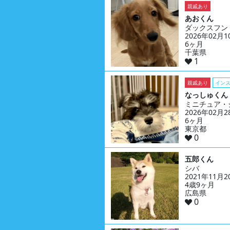
親戚あり
あおくん
ダックスフン
2026年02月
6ヶ月
千葉県
1
親戚あり
イン
なっしゅくん
ミニチュア・
2026年02月
6ヶ月
東京都
0
五郎くん
シバ
2021年11月
4歳9ヶ月
広島県
0