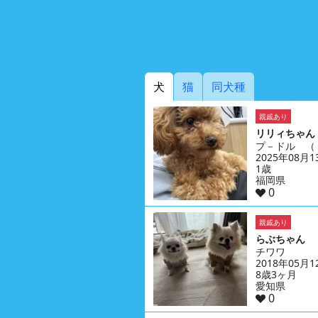
犬
猫
同犬種
親戚あり
リリィちゃん
プ－ドル （
2025年08月
1歳
福岡県
0
親戚あり
らぶちゃん
チワワ
2018年05月
8歳3ヶ月
愛知県
0