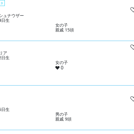
スタ
シュナウザー
04日生
女の子
親戚 15頭
リア
02日生
女の子
0
06日生
男の子
親戚 9頭