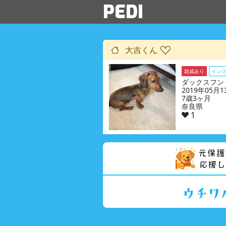
PEDI
大吉くん
親戚あり
イン
ダックスフン
2019年05月
7歳3ヶ月
奈良県
1