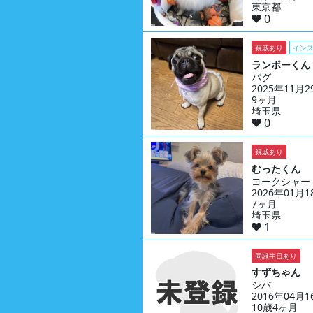
東京都
0
親戚あり
イン
ランボーくん
パグ
2025年11月
9ヶ月
埼玉県
0
親戚あり
むったくん
ヨークシャー
2026年01月
7ヶ月
埼玉県
1
同誕生日あり
すずちゃん
シバ
2016年04月
10歳4ヶ月