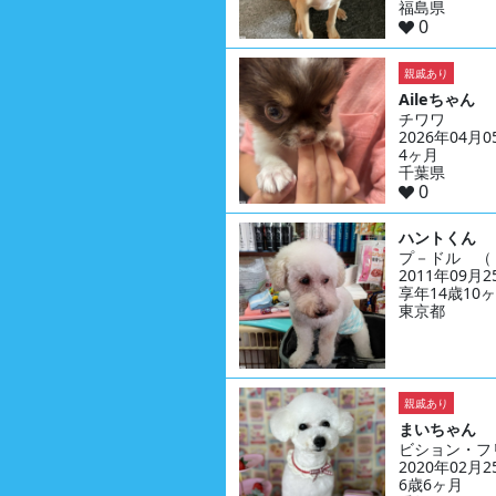
福島県
0
親戚あり
Aileちゃん
チワワ
2026年04月
4ヶ月
千葉県
0
ハントくん
プ－ドル （
2011年09月
享年14歳10
東京都
親戚あり
まいちゃん
ビション・フ
2020年02月
6歳6ヶ月