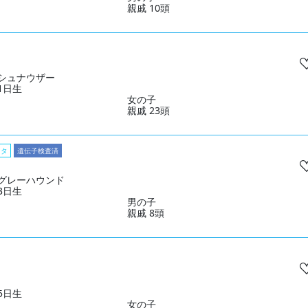
親戚 10頭
シュナウザー
31日生
女の子
親戚 23頭
スタ
遺伝子検査済
グレーハウンド
03日生
男の子
親戚 8頭
15日生
女の子