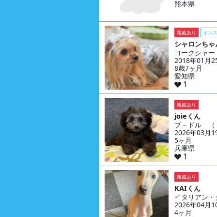
熊本県
親戚あり
イン
シャロンちゃ
ヨークシャー
2018年01月
8歳7ヶ月
愛知県
1
親戚あり
joieくん
プ－ドル （
2026年03月
5ヶ月
兵庫県
1
親戚あり
KAIくん
イタリアン・
2026年04月
4ヶ月