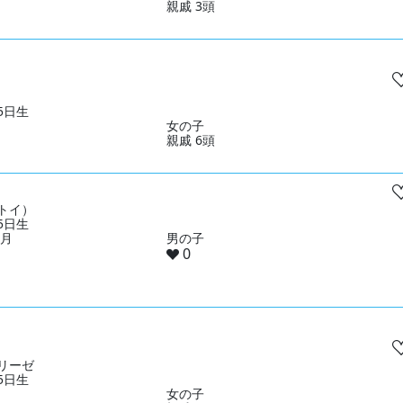
親戚 3頭
05日生
女の子
親戚 6頭
トイ）
25日生
ヶ月
男の子
0
リーゼ
25日生
女の子