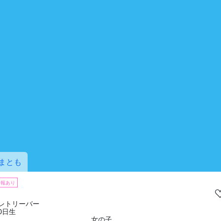
まとも
情報あり
レトリーバー
10日生
女の子