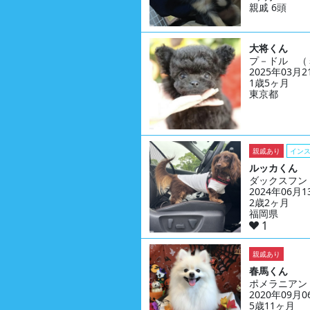
親戚 6頭
大将くん
プ－ドル （
2025年03月
1歳5ヶ月
東京都
親戚あり
イン
ルッカくん
ダックスフン
2024年06月
2歳2ヶ月
福岡県
1
親戚あり
春馬くん
ポメラニアン
2020年09月
5歳11ヶ月