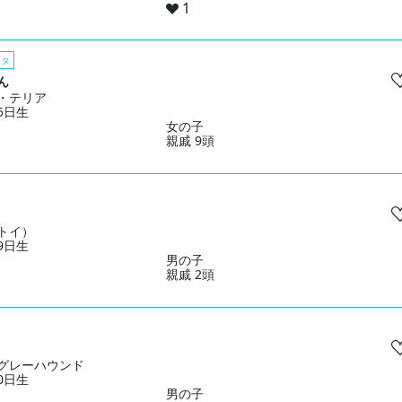
1
スタ
ん
・テリア
25日生
女の子
親戚 9頭
トイ）
19日生
男の子
親戚 2頭
グレーハウンド
10日生
男の子