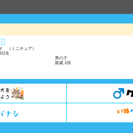
スタ
ド （ミニチュア）
13日生
男の子
親戚 2頭