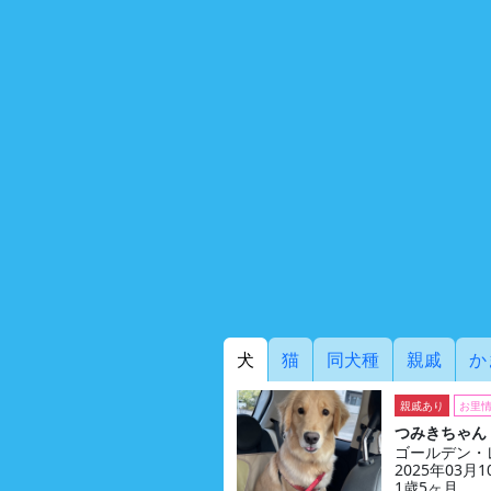
犬
猫
同犬種
親戚
か
親戚あり
お里
つみきちゃん
ゴールデン・
2025年03月
1歳5ヶ月