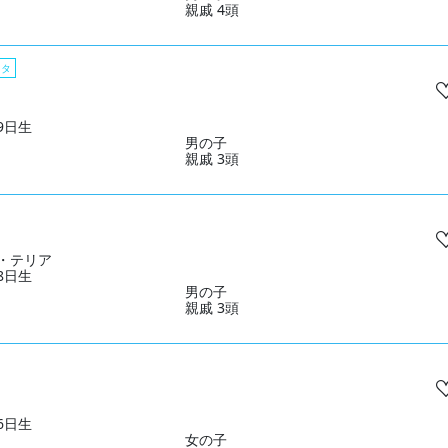
親戚 4頭
スタ
29日生
男の子
親戚 3頭
・テリア
18日生
男の子
親戚 3頭
16日生
女の子