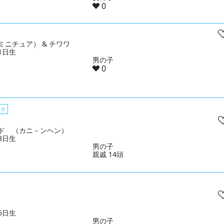
0
ミニチュア） & チワワ
21日生
男の子
0
スタ
ド （カニ－ンヘン）
13日生
男の子
親戚 14頭
06日生
男の子