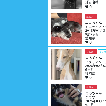
神奈川県
0
親戚あり
ニコちゃん
ミニチュア・
2018年01月
8歳7ヶ月
愛知県
0
親戚あり
イン
コネギくん
イタリアン・
2026年02月
6ヶ月
福岡県
0
親戚あり
ころちゃん
チワワ
2026年03月
5ヶ月