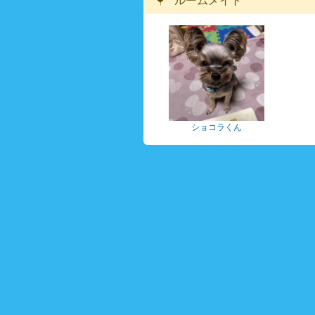
ルームメイト
ショコラくん