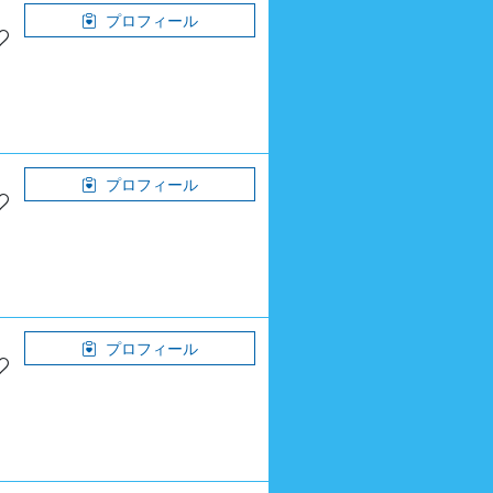
プロフィール
プロフィール
プロフィール