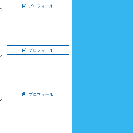
プロフィール
プロフィール
プロフィール