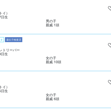
トイ）
07日生
男の子
親戚 1頭
スタ
遺伝子検査済
レトリーバー
09日生
女の子
親戚 10頭
トイ）
15日生
女の子
親戚 6頭