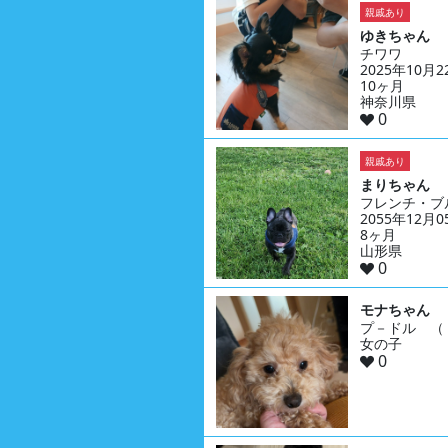
親戚あり
ゆきちゃん
チワワ
2025年10月
10ヶ月
神奈川県
0
親戚あり
まりちゃん
フレンチ・ブ
2055年12月
8ヶ月
山形県
0
モナちゃん
プ－ドル （
女の子
0