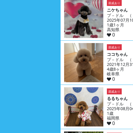
親戚あり
ニケちゃん
プ－ドル （
2025年07月
1歳1ヶ月
高知県
0
親戚あり
ココちゃん
プ－ドル （
2021年12月
4歳8ヶ月
岐阜県
0
親戚あり
るるちゃん
プ－ドル （
2025年08月
1歳
福岡県
0