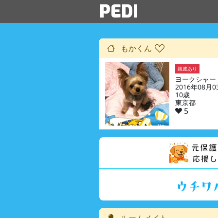
PEDI
もかくん
親戚あり
ヨークシャー
2016年08月
10歳
東京都
5