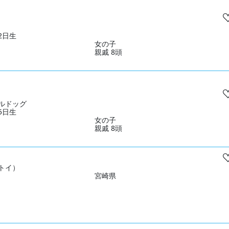
22日生
女の子
親戚 8頭
ルドッグ
05日生
女の子
親戚 8頭
トイ）
宮崎県