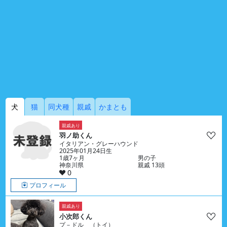
犬
猫
同犬種
親戚
かまとも
親戚あり
羽ノ助くん
イタリアン・グレーハウンド
2025年01月24日生
1歳7ヶ月
男の子
神奈川県
親戚 13頭
0
プロフィール
親戚あり
小次郎くん
プ－ドル （トイ）