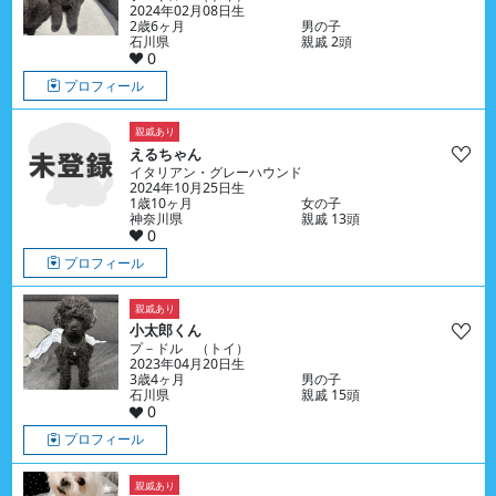
2024年02月08日生
2歳6ヶ月
男の子
石川県
親戚 2頭
0
プロフィール
親戚あり
えるちゃん
イタリアン・グレーハウンド
2024年10月25日生
1歳10ヶ月
女の子
神奈川県
親戚 13頭
0
プロフィール
親戚あり
小太郎くん
プ－ドル （トイ）
2023年04月20日生
3歳4ヶ月
男の子
石川県
親戚 15頭
0
プロフィール
親戚あり