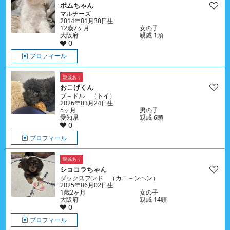
ポムちゃん
マルチーズ
2014年01月30日生
12歳7ヶ月
女の子
大阪府
親戚 1頭
0
プロフィール
親戚あり
おこげくん
プ－ドル （トイ）
2026年03月24日生
5ヶ月
男の子
愛知県
親戚 6頭
0
プロフィール
親戚あり
ショコラちゃん
ダックスフンド （カニ－ンヘン）
2025年06月02日生
1歳2ヶ月
女の子
大阪府
親戚 14頭
0
プロフィール