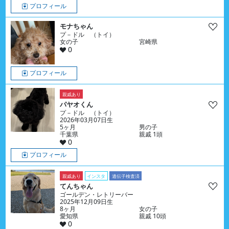
プロフィール
モナちゃん
プ－ドル （トイ）
女の子
宮崎県
0
プロフィール
親戚あり
パヤオくん
プ－ドル （トイ）
2026年03月07日生
5ヶ月
男の子
千葉県
親戚 1頭
0
プロフィール
親戚あり
インスタ
遺伝子検査済
てんちゃん
ゴールデン・レトリーバー
2025年12月09日生
8ヶ月
女の子
愛知県
親戚 10頭
0