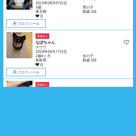
2023年08月07日生
3歳
男の子
東京都
親戚 2頭
0
プロフィール
親戚あり
なぽちゃん
チワワ
2024年04月17日生
2歳4ヶ月
女の子
鳥取県
親戚 5頭
0
プロフィール
親戚あり
ラニくん
ダックスフンド （ミニチュア）
2017年12月23日生
8歳8ヶ月
男の子
東京都
親戚 8頭
0
プロフィール
親戚あり