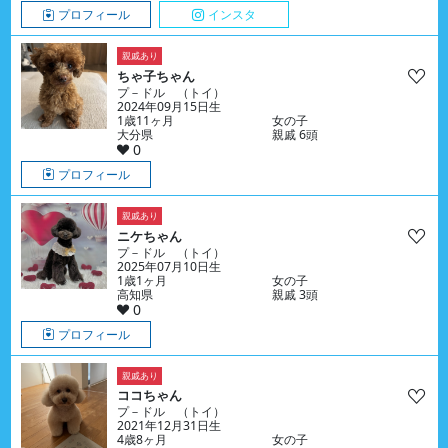
プロフィール
インスタ
親戚あり
ちゃ子ちゃん
プ－ドル （トイ）
2024年09月15日生
1歳11ヶ月
女の子
大分県
親戚 6頭
0
プロフィール
親戚あり
ニケちゃん
プ－ドル （トイ）
2025年07月10日生
1歳1ヶ月
女の子
高知県
親戚 3頭
0
プロフィール
親戚あり
ココちゃん
プ－ドル （トイ）
2021年12月31日生
4歳8ヶ月
女の子