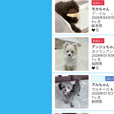
親戚あり
モカちゃん
プ－ドル （
2026年04月
4ヶ月
岐阜県
0
親戚あり
アンジュちゃ
ポメラニアン
2026年01月
7ヶ月
福岡県
0
インスタ
遺伝
アルちゃん
マルチーズ 
2026年01月
7ヶ月
静岡県