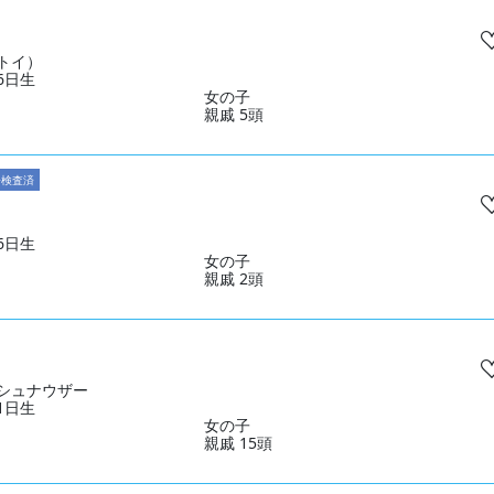
トイ）
06日生
女の子
親戚 5頭
子検査済
26日生
女の子
親戚 2頭
シュナウザー
01日生
女の子
親戚 15頭