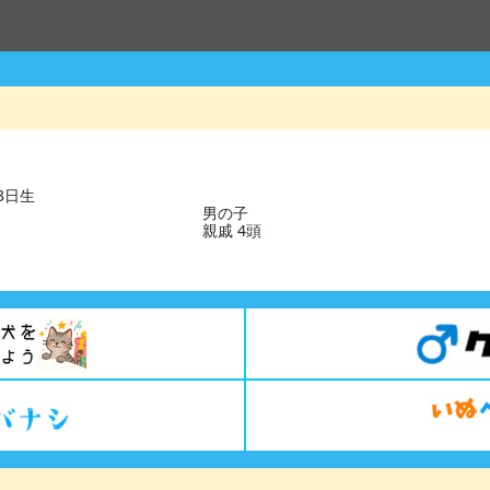
23日生
男の子
親戚 4頭