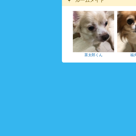
ルームメイト
茶太郎くん
福