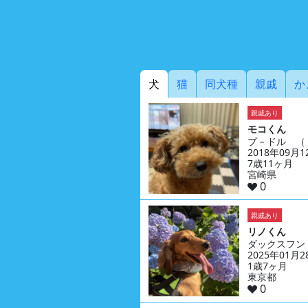
犬
猫
同犬種
親戚
か
親戚あり
モコくん
プ－ドル （
2018年09月
7歳11ヶ月
宮崎県
0
親戚あり
リノくん
ダックスフン
2025年01月
1歳7ヶ月
東京都
0