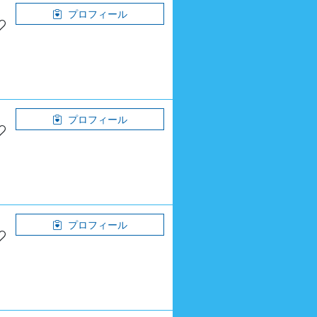
プロフィール
プロフィール
プロフィール