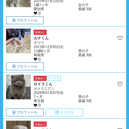
2025年07月23日生
1歳1ヶ月
女の子
愛知県
親戚 5頭
0
プロフィール
親戚あり
ルナくん
チワワ
2013年12月05日生
12歳8ヶ月
男の子
鳥取県
親戚 3頭
0
プロフィール
親戚あり
インスタ
ロイスくん
ポメラニアン
2026年01月07日生
7ヶ月
男の子
東京都
親戚 5頭
0
プロフィール
インスタ
親戚あり