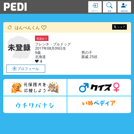
PEDI
ログイン
検索
新規登録
はんぺんくん
シェア
親戚あり
フレンチ・ブルドッグ
2017年08月09日生
9歳
男の子
北海道
親戚 25頭
4
プロフィール