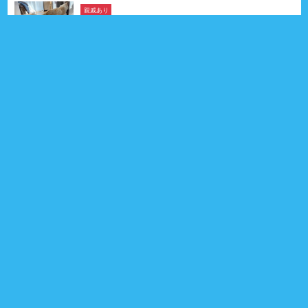
親戚あり
モコちゃん
ペキニーズ
2026年03月11日生
5ヶ月
女の子
茨城県
親戚 4頭
0
プロフィール
りんちゃん
ポメラニアン & チワワ
2026年04月10日生
4ヶ月
女の子
愛知県
0
プロフィール
親戚あり
イズくん
チワワ
2026年01月02日生
7ヶ月
男の子
群馬県
親戚 4頭
0
プロフィール