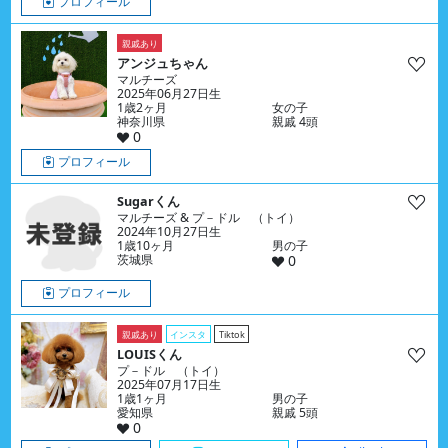
プロフィール
親戚あり
アンジュちゃん
マルチーズ
2025年06月27日生
1歳2ヶ月
女の子
神奈川県
親戚 4頭
0
プロフィール
Sugarくん
マルチーズ & プ－ドル （トイ）
2024年10月27日生
1歳10ヶ月
男の子
茨城県
0
プロフィール
親戚あり
インスタ
Tiktok
LOUISくん
プ－ドル （トイ）
2025年07月17日生
1歳1ヶ月
男の子
愛知県
親戚 5頭
0