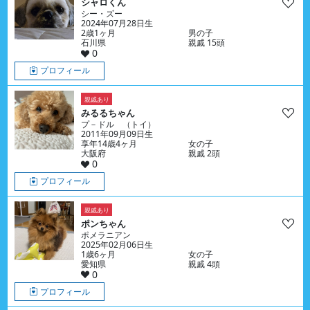
シャロくん
シー・ズー
2024年07月28日生
2歳1ヶ月
男の子
石川県
親戚 15頭
0
プロフィール
親戚あり
みるるちゃん
プ－ドル （トイ）
2011年09月09日生
享年14歳4ヶ月
女の子
大阪府
親戚 2頭
0
プロフィール
親戚あり
ポンちゃん
ポメラニアン
2025年02月06日生
1歳6ヶ月
女の子
愛知県
親戚 4頭
0
プロフィール