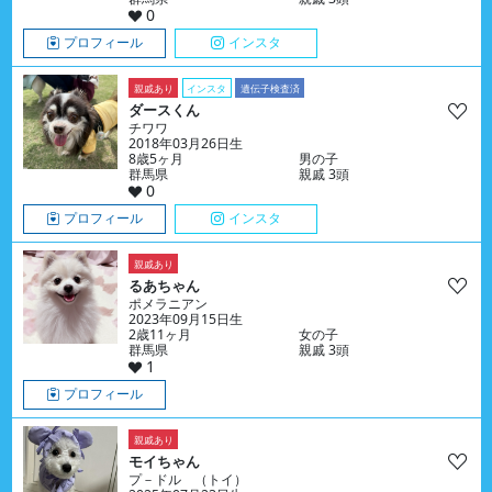
0
プロフィール
インスタ
親戚あり
インスタ
遺伝子検査済
ダースくん
チワワ
2018年03月26日生
8歳5ヶ月
男の子
群馬県
親戚 3頭
0
プロフィール
インスタ
親戚あり
るあちゃん
ポメラニアン
2023年09月15日生
2歳11ヶ月
女の子
群馬県
親戚 3頭
1
プロフィール
親戚あり
モイちゃん
プ－ドル （トイ）