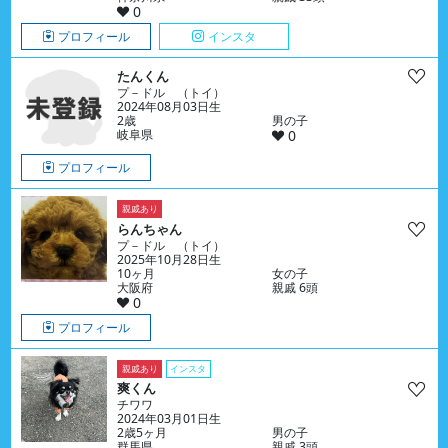
0
プロフィール
インスタ
たんくん
プ－ドル （トイ）
2024年08月03日生
2歳
男の子
岐阜県
0
プロフィール
親戚あり
らんちゃん
プ－ドル （トイ）
2025年10月28日生
10ヶ月
女の子
大阪府
親戚 6頭
0
プロフィール
親戚あり
インスタ
爽くん
チワワ
2024年03月01日生
2歳5ヶ月
男の子
群馬県
親戚 3頭