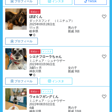
プロフィール
インスタ
Tiktok
親戚あり
ぽぽくん
ダックスフンド （ミニチュア）
2025年09月28日生
11ヶ月
男の子
岐阜県
親戚 3頭
0
プロフィール
親戚あり
インスタ
シエナフローラちゃん
ミニチュア・シュナウザー
2023年03月06日生
3歳5ヶ月
女の子
神奈川県
親戚 9頭
0
プロフィール
インスタ
親戚あり
インスタ
ウォルフガングくん
ミニチュア・シュナウザー
2022年08月02日生
4歳
男の子
神奈川県
親戚 33頭