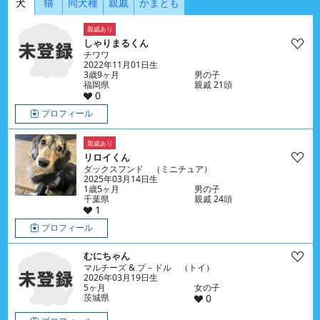
犬
猫
同犬種
親戚
かまとも
親戚あり
しゃりまるくん
チワワ
2022年11月01日生
3歳9ヶ月
男の子
福岡県
親戚 21頭
0
プロフィール
親戚あり
リロイくん
ダックスフンド （ミニチュア）
2025年03月14日生
1歳5ヶ月
男の子
千葉県
親戚 24頭
1
プロフィール
むにちゃん
マルチーズ & プ－ドル （トイ）
2026年03月19日生
5ヶ月
女の子
茨城県
0