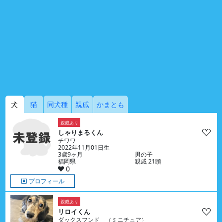
犬
猫
同犬種
親戚
かまとも
親戚あり
しゃりまるくん
チワワ
2022年11月01日生
3歳9ヶ月
男の子
福岡県
親戚 21頭
0
プロフィール
親戚あり
リロイくん
ダックスフンド （ミニチュア）