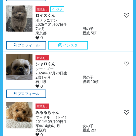
親戚あり
インスタ
ロイスくん
ポメラニアン
2026年01月07日生
7ヶ月
男の子
東京都
親戚 5頭
0
プロフィール
インスタ
親戚あり
シャロくん
シー・ズー
2024年07月28日生
2歳1ヶ月
男の子
石川県
親戚 15頭
0
プロフィール
親戚あり
みるるちゃん
プ－ドル （トイ）
2011年09月09日生
享年14歳4ヶ月
女の子
大阪府
親戚 2頭
0