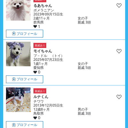
るあちゃん
ポメラニアン
2023年09月15日生
2歳11ヶ月
女の子
群馬県
親戚 3頭
1
プロフィール
親戚あり
モイちゃん
プ－ドル （トイ）
2025年07月23日生
1歳1ヶ月
女の子
愛知県
親戚 5頭
0
プロフィール
親戚あり
ルナくん
チワワ
2013年12月05日生
12歳8ヶ月
男の子
鳥取県
親戚 3頭
0
プロフィール