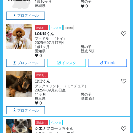
1歳10ヶ月
男の子
茨城県
0
プロフィール
親戚あり
インスタ
Tiktok
LOUISくん
プ－ドル （トイ）
2025年07月17日生
1歳1ヶ月
男の子
愛知県
親戚 5頭
0
プロフィール
インスタ
Tiktok
親戚あり
ぽぽくん
ダックスフンド （ミニチュア）
2025年09月28日生
11ヶ月
男の子
岐阜県
親戚 3頭
0
プロフィール
親戚あり
インスタ
シエナフローラちゃん