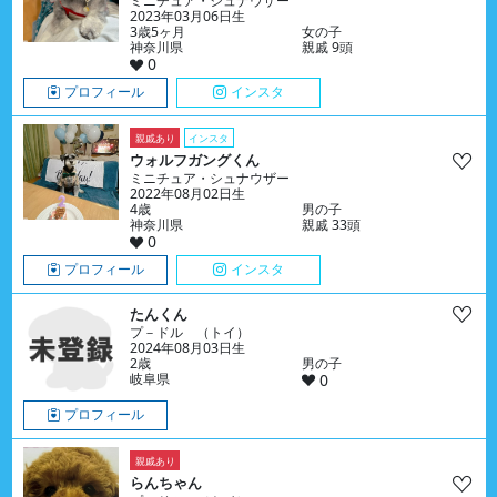
ミニチュア・シュナウザー
2023年03月06日生
3歳5ヶ月
女の子
神奈川県
親戚 9頭
0
プロフィール
インスタ
親戚あり
インスタ
ウォルフガングくん
ミニチュア・シュナウザー
2022年08月02日生
4歳
男の子
神奈川県
親戚 33頭
0
プロフィール
インスタ
たんくん
プ－ドル （トイ）
2024年08月03日生
2歳
男の子
岐阜県
0
プロフィール
親戚あり
らんちゃん