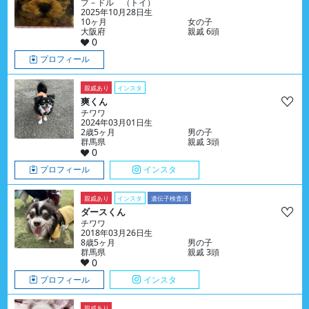
プ－ドル （トイ）
2025年10月28日生
10ヶ月
女の子
大阪府
親戚 6頭
0
プロフィール
親戚あり
インスタ
爽くん
チワワ
2024年03月01日生
2歳5ヶ月
男の子
群馬県
親戚 3頭
0
プロフィール
インスタ
親戚あり
インスタ
遺伝子検査済
ダースくん
チワワ
2018年03月26日生
8歳5ヶ月
男の子
群馬県
親戚 3頭
0
プロフィール
インスタ
親戚あり