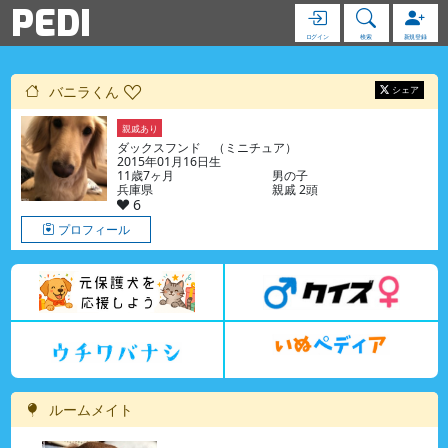
PEDI
ログイン
検索
新規登録
バニラくん
シェア
親戚あり
ダックスフンド （ミニチュア）
2015年01月16日生
11歳7ヶ月
男の子
兵庫県
親戚 2頭
6
プロフィール
ルームメイト