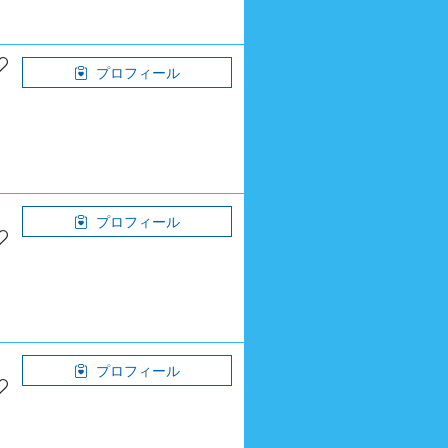
プロフィール
プロフィール
プロフィール