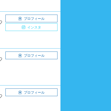
プロフィール
インスタ
プロフィール
プロフィール