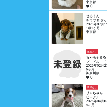
東京都
0
せるくん
チワワ & 
2025年07月
1歳1ヶ月
東京都
親戚あり
ちゃちゃまる
プ－ドル （
2026年02月
6ヶ月
神奈川県
0
親戚あり
リロちゃん
ビーグル
2026年04月
4ヶ月