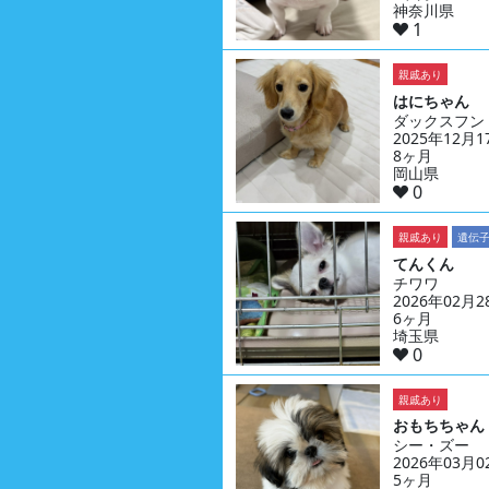
神奈川県
1
親戚あり
はにちゃん
ダックスフン
2025年12月
8ヶ月
岡山県
0
親戚あり
遺伝
てんくん
チワワ
2026年02月
6ヶ月
埼玉県
0
親戚あり
おもちちゃん
シー・ズー
2026年03月
5ヶ月