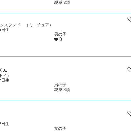
親戚 8頭
ダックスフンド （ミニチュア）
15日生
男の子
0
くん
トイ）
27日生
男の子
親戚 3頭
02日生
女の子