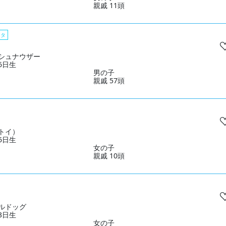
親戚 11頭
スタ
シュナウザー
26日生
男の子
親戚 57頭
トイ）
16日生
女の子
親戚 10頭
ルドッグ
13日生
女の子