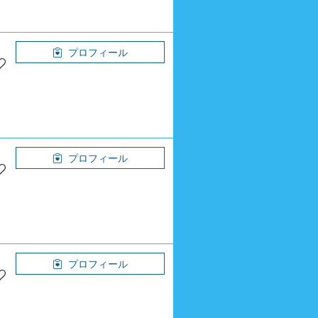
プロフィール
プロフィール
プロフィール