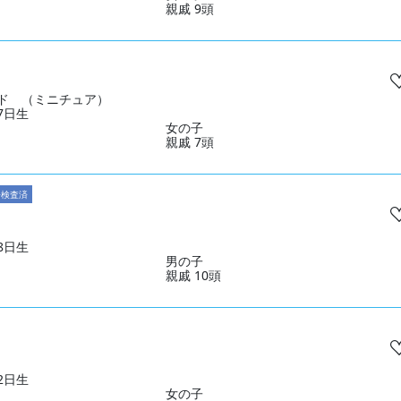
親戚 9頭
ド （ミニチュア）
17日生
女の子
親戚 7頭
子検査済
28日生
男の子
親戚 10頭
02日生
女の子