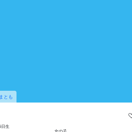
まとも
06日生
女の子