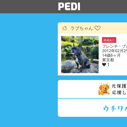
PEDI
ラブちゃん
親戚あり
フレンチ・ブ
2012年02月
14歳6ヶ月
東京都
1