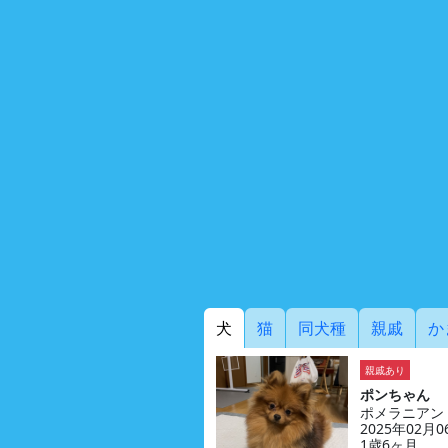
犬
猫
同犬種
親戚
か
親戚あり
ポンちゃん
ポメラニアン
2025年02月
1歳6ヶ月