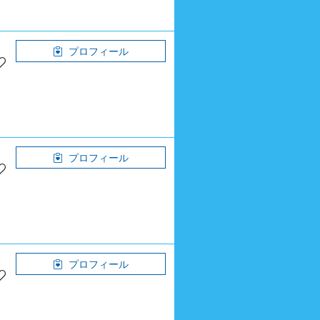
プロフィール
プロフィール
プロフィール